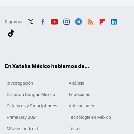
Síguenos
Twit
Fac
You
Inst
Tele
RSS
Flip
Link
ter
ebo
tub
agr
gra
boa
edI
Tikt
ok
e
am
m
rd
n
ok
En Xataka México hablamos de...
Investigación
Análisis
Cazando Gangas Mexico
Especiales
Celulares y Smartphones
Aplicaciones
Prime Day 2024
Tecnología en México
Móviles android
Telcel