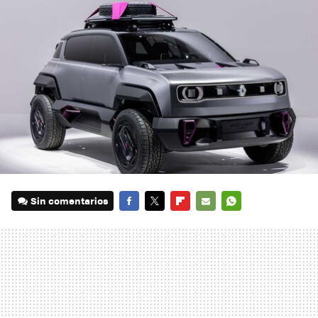
Sin comentarios
FACEBOOK
TWITTER
FLIPBOARD
E-
WHATSAPP
MAIL