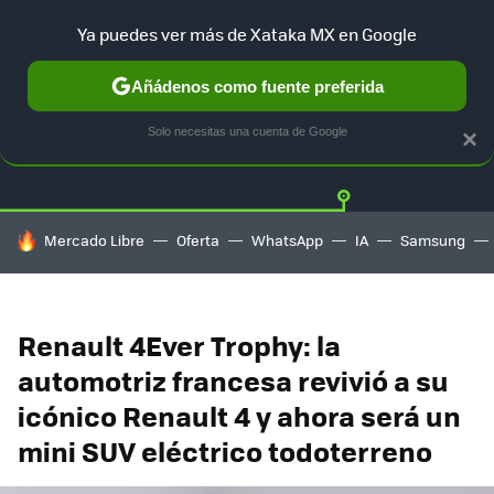
Ya puedes ver más de Xataka MX en Google
Añádenos como fuente preferida
Twitter
Fa
TESLA
UBER
AUTO ELECTRICO
Solo necesitas una cuenta de Google
×
HOY SE HABLA DE
Mercado Libre
Oferta
WhatsApp
IA
Samsung
Renault 4Ever Trophy: la
automotriz francesa revivió a su
icónico Renault 4 y ahora será un
mini SUV eléctrico todoterreno