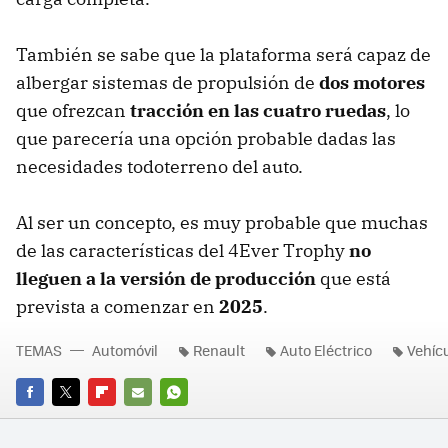
También se sabe que la plataforma será capaz de
albergar sistemas de propulsión de
dos motores
que ofrezcan
tracción en las cuatro ruedas
, lo
que parecería una opción probable dadas las
necesidades todoterreno del auto.
Al ser un concepto, es muy probable que muchas
de las características del 4Ever Trophy
no
lleguen a la versión de producción
que está
prevista a comenzar en
2025
.
TEMAS
Automóvil
Renault
Auto Eléctrico
Vehícu
FACEBOOK
TWITTER
FLIPBOARD
E-
WHATSAPP
MAIL