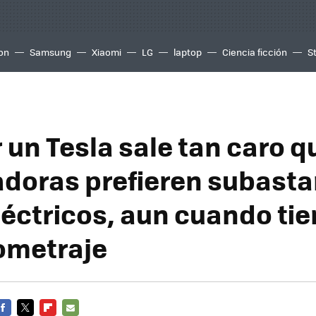
ion
Samsung
Xiaomi
LG
laptop
Ciencia ficción
S
 un Tesla sale tan caro q
doras prefieren subastar
léctricos, aun cuando ti
lometraje