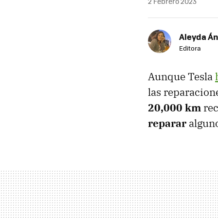
2 Febrero 2023
Aleyda Á
Editora
Aunque Tesla
las reparacion
20,000 km
rec
reparar
alguno