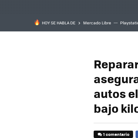
HOY SE HABLA DE
Mercado Libre
Playstat
Reparar
asegura
autos e
bajo ki
1 comentario