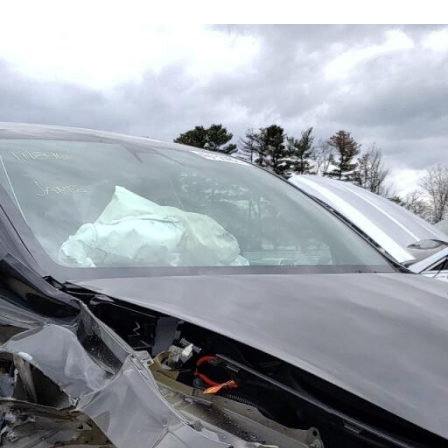
FACEBOOK
TWITTER
FLIPBOARD
E-
MAIL