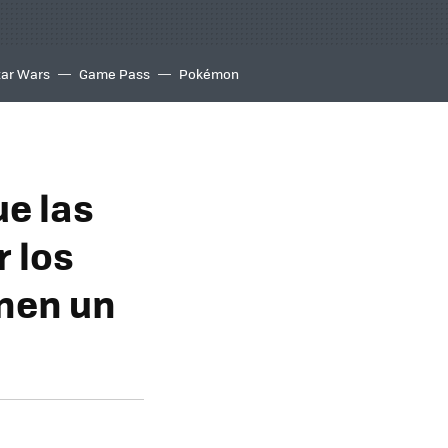
tar Wars
Game Pass
Pokémon
ue las
 los
enen un