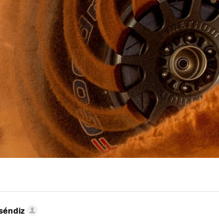
séndiz