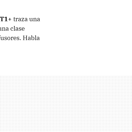
 T1+
traza una
una clase
fusores. Habla