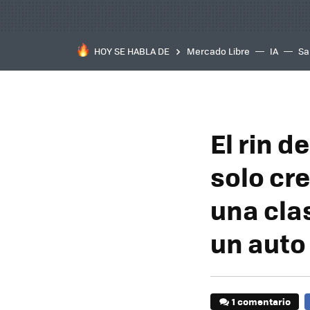
HOY SE HABLA DE
Mercado Libre
IA
Sa
El rin d
solo cre
una cla
un auto
1 comentario