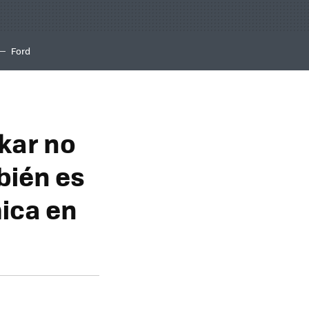
Ford
akar no
bién es
ica en