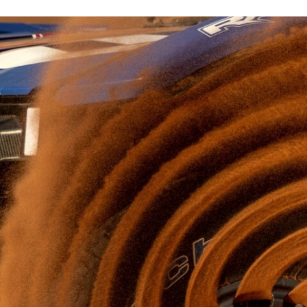
FACEBOOK
TWITTER
FLIPBOARD
E-
MAIL