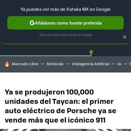
Ya puedes ver más de Xataka MX en Google
Añádenos como fuente preferida
Twitter
Fa
TESLA
UBER
AUTO ELECTRICO
Solo necesitas una cuenta de Google
×
HOY SE HABLA DE
Mercado Libre
Motorola
Inteligencia Artificial
IA
Ya se produjeron 100,000
unidades del Taycan: el primer
auto eléctrico de Porsche ya se
vende más que el icónico 911