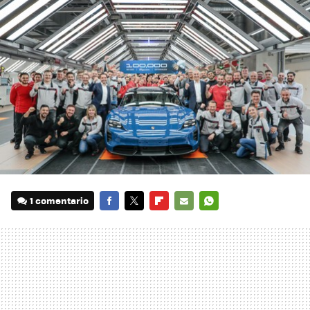
1 comentario
FACEBOOK
TWITTER
FLIPBOARD
E-
WHATSAPP
MAIL