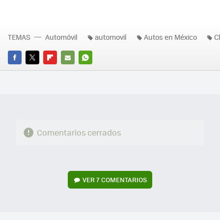
TEMAS
Automóvil
automovil
Autos en México
C
FACEBOOK
TWITTER
FLIPBOARD
E-
WHATSAPP
MAIL
Comentarios cerrados
VER
7 COMENTARIOS