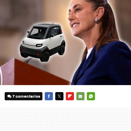
7 comentarios
FACEBOOK
TWITTER
FLIPBOARD
E-
WHATSAPP
MAIL