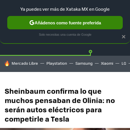
Ya puedes ver más de Xataka MX en Google
Añádenos como fuente preferida
Twitter
Fa
TESLA
UBER
AUTO ELECTRICO
Solo necesitas una cuenta de Google
×
HOY SE HABLA DE
Mercado Libre
Playstation
Samsung
Xiaomi
LG
Sheinbaum confirma lo que
muchos pensaban de Olinia: no
serán autos eléctricos para
competirle a Tesla