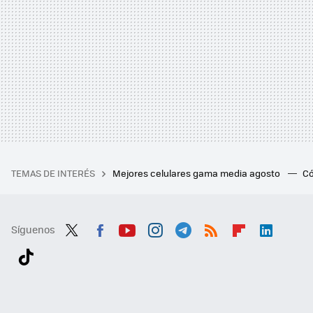
TEMAS DE INTERÉS
Mejores celulares gama media agosto
Có
Síguenos
Twit
Fac
You
Inst
Tele
RSS
Flip
Link
ter
ebo
tub
agr
gra
boa
edI
Tikt
ok
e
am
m
rd
n
ok