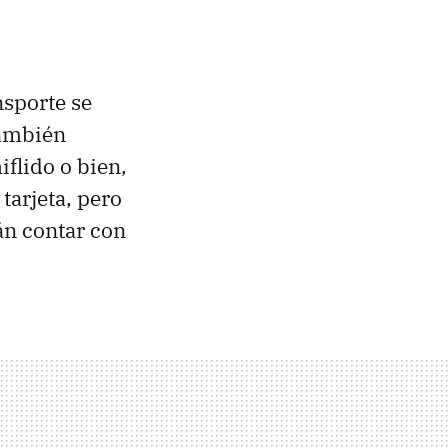
sporte se
también
flido o bien,
tarjeta, pero
án contar con