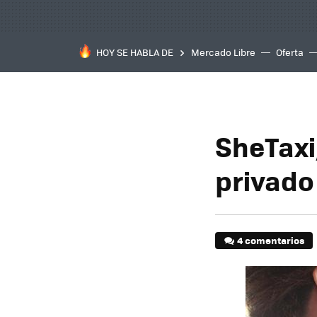
HOY SE HABLA DE
Mercado Libre
Oferta
SheTaxi
privado
4 comentarios