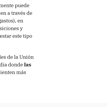
tamente puede
en a través de
astos), en
siciones y
star este tipo
des de la Unión
India donde
las
sienten más