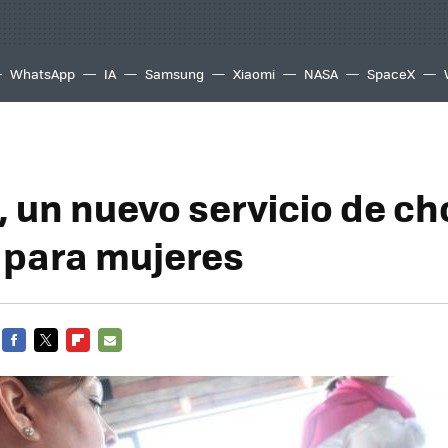
WhatsApp
IA
Samsung
Xiaomi
NASA
SpaceX
, un nuevo servicio de ch
 para mujeres
FACEBOOK
TWITTER
FLIPBOARD
E-
MAIL