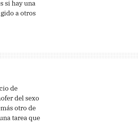
es si hay una
igido a otros
cio de
hofer del sexo
emás otro de
una tarea que