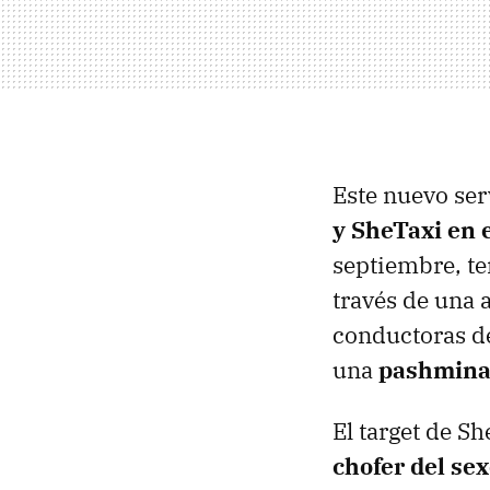
Este nuevo ser
y SheTaxi en e
septiembre, te
través de una 
conductoras de
una
pashmina 
El target de S
chofer del se