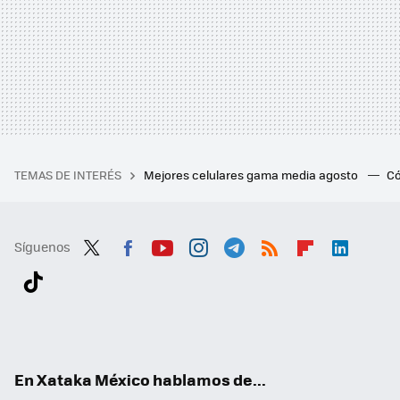
TEMAS DE INTERÉS
Mejores celulares gama media agosto
Có
Síguenos
Twit
Fac
You
Inst
Tele
RSS
Flip
Link
ter
ebo
tub
agr
gra
boa
edI
Tikt
ok
e
am
m
rd
n
ok
En Xataka México hablamos de...