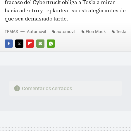
fracaso del Cybertruck obliga a Tesla a mirar
hacia adentro y replantear su estrategia antes de
que sea demasiado tarde.
TEMAS
Automóvil
automovil
Elon Musk
Tesla
FACEBOOK
TWITTER
FLIPBOARD
E-
WHATSAPP
MAIL
Comentarios cerrados