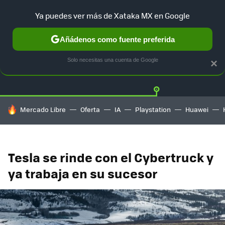
Ya puedes ver más de Xataka MX en Google
Añádenos como fuente preferida
Twitter
Fa
TESLA
UBER
AUTO ELECTRICO
Solo necesitas una cuenta de Google
×
HOY SE HABLA DE
Mercado Libre
Oferta
IA
Playstation
Huawei
Tesla se rinde con el Cybertruck y
ya trabaja en su sucesor