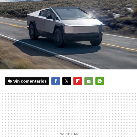
Sin comentarios
FACEBOOK
TWITTER
FLIPBOARD
E-
WHATSAPP
MAIL