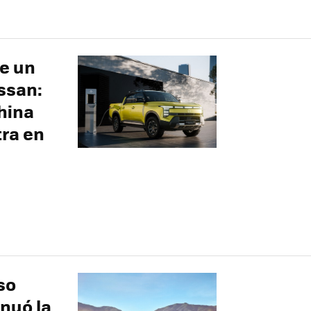
e un
issan:
china
tra en
so
nuó la