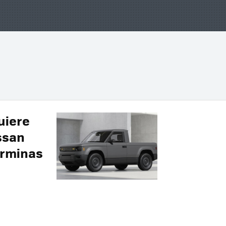
uiere
ssan
terminas