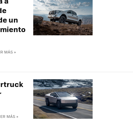
a a
de
 de un
zamiento
R MÁS »
ertruck
r
EER MÁS »