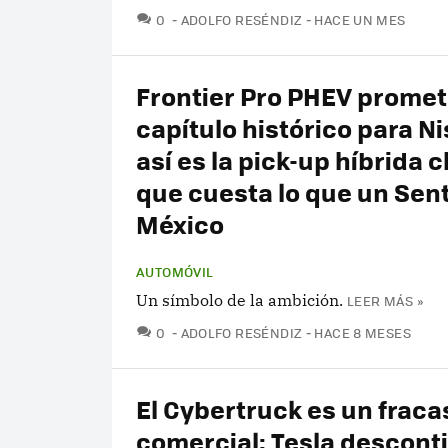
COMENTARIOS
0
ADOLFO RESÉNDIZ
HACE UN MES
Frontier Pro PHEV promet
capítulo histórico para N
así es la pick-up híbrida 
que cuesta lo que un Sen
México
AUTOMÓVIL
Un símbolo de la ambición.
LEER MÁS »
COMENTARIOS
0
ADOLFO RESÉNDIZ
HACE 8 MESES
El Cybertruck es un fraca
comercial: Tesla desconti