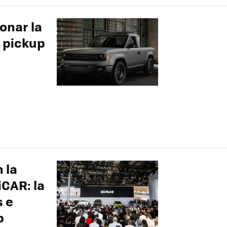
onar la
a pickup
 la
iCAR: la
 e
p