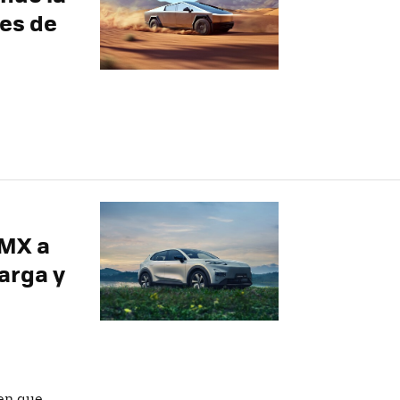
es de
DMX a
arga y
 en que