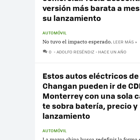
versión más barata a mes
su lanzamiento
AUTOMÓVIL
No tuvo el impacto esperado.
LEER MÁS »
COMENTARIOS
0
ADOLFO RESÉNDIZ
HACE UN AÑO
Estos autos eléctricos de
Changan pueden ir de C
Monterrey con una sola c
te sobra batería, precio y
lanzamiento
AUTOMÓVIL
La marca china busca redefinir la forma