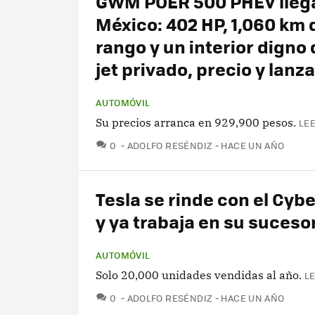
GWM POER 500 PHEV lleg
México: 402 HP, 1,060 km 
rango y un interior digno
jet privado, precio y lan
AUTOMÓVIL
Su precios arranca en 929,900 pesos.
LEE
COMENTARIOS
0
ADOLFO RESÉNDIZ
HACE UN AÑO
Tesla se rinde con el Cyb
y ya trabaja en su suceso
AUTOMÓVIL
Solo 20,000 unidades vendidas al año.
L
COMENTARIOS
0
ADOLFO RESÉNDIZ
HACE UN AÑO