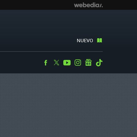
NUEVO
Facebook
Twitter
Youtube
Instagram
googlenews
Tiktok