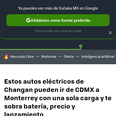
Ya puedes ver más de Xataka MX en Google
Añádenos como fuente preferida
Twitter
Fa
TESLA
UBER
AUTO ELECTRICO
Solo necesitas una cuenta de Google
×
HOY SE HABLA DE
Mercado Libre
Motorola
Oferta
Inteligencia Artificial
Estos autos eléctricos de
Changan pueden ir de CDMX a
Monterrey con una sola carga y te
sobra batería, precio y
lanzamiento