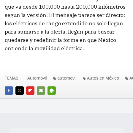
que va desde 100,000 hasta 200,000 kilómetros
según la versión. El mensaje parece ser directo:
los eléctricos de rango extendido no solo llegan
para sumarse a la oferta, llegan para buscar
quedarse y redefinir la forma en que México
entiende la movilidad eléctrica.
TEMAS
Automóvil
automovil
Autos en México
A
FACEBOOK
TWITTER
FLIPBOARD
E-
WHATSAPP
MAIL