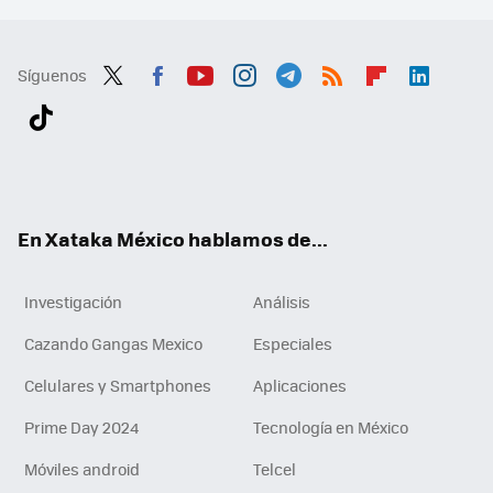
Síguenos
Twit
Fac
You
Inst
Tele
RSS
Flip
Link
ter
ebo
tub
agr
gra
boa
edI
Tikt
ok
e
am
m
rd
n
ok
En Xataka México hablamos de...
Investigación
Análisis
Cazando Gangas Mexico
Especiales
Celulares y Smartphones
Aplicaciones
Prime Day 2024
Tecnología en México
Móviles android
Telcel