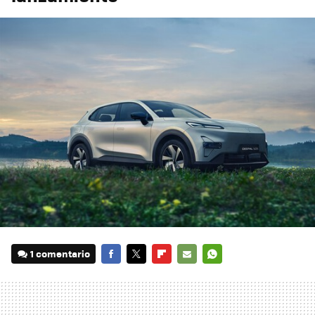
1 comentario
FACEBOOK
TWITTER
FLIPBOARD
E-
WHATSAPP
MAIL