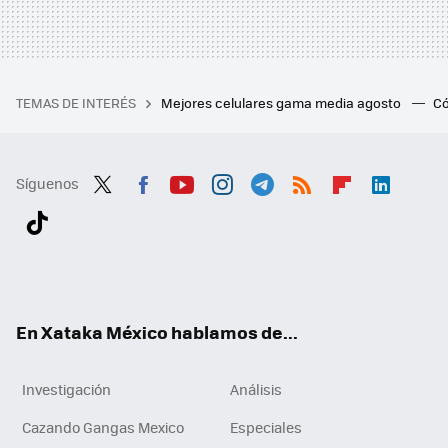
TEMAS DE INTERÉS
Mejores celulares gama media agosto
Có
Síguenos
Twit
Fac
You
Inst
Tele
RSS
Flip
Link
ter
ebo
tub
agr
gra
boa
edI
Tikt
ok
e
am
m
rd
n
ok
En Xataka México hablamos de...
Investigación
Análisis
Cazando Gangas Mexico
Especiales