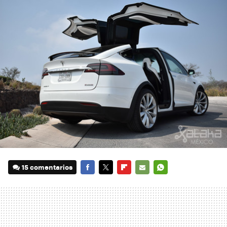
15 comentarios
FACEBOOK
TWITTER
FLIPBOARD
E-
WHATSAPP
MAIL