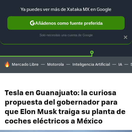
Ya puedes ver más de Xataka MX en Google
Añádenos como fuente preferida
Twitter
Fa
TESLA
UBER
AUTO ELECTRICO
Solo necesitas una cuenta de Google
×
HOY SE HABLA DE
Mercado Libre
Motorola
Inteligencia Artificial
IA
Tesla en Guanajuato: la curiosa
propuesta del gobernador para
que Elon Musk traiga su planta de
coches eléctricos a México