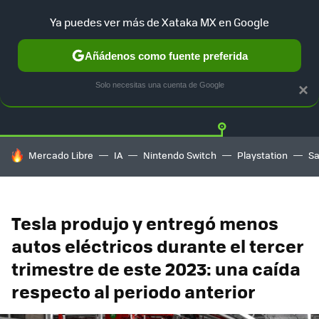
Ya puedes ver más de Xataka MX en Google
Añádenos como fuente preferida
Twitter
Fa
TESLA
UBER
AUTO ELECTRICO
Solo necesitas una cuenta de Google
×
HOY SE HABLA DE
Mercado Libre
IA
Nintendo Switch
Playstation
S
Tesla produjo y entregó menos
autos eléctricos durante el tercer
trimestre de este 2023: una caída
respecto al periodo anterior