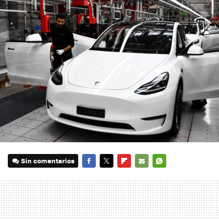
Sin comentarios
FACEBOOK
TWITTER
FLIPBOARD
E-
WHATSAPP
MAIL