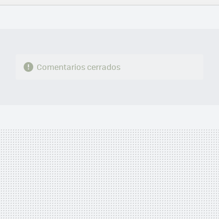
FACEBOOK
TWITTER
FLIPBOARD
E-
WHATSAPP
MAIL
Comentarios cerrados