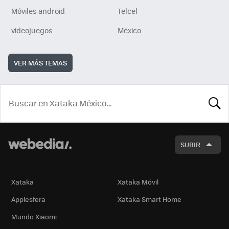
Móviles android
Telcel
videojuegos
México
VER MÁS TEMAS
BUSCA
SUBIR
Xataka
Xataka Móvil
Applesfera
Xataka Smart Home
Mundo Xiaomi