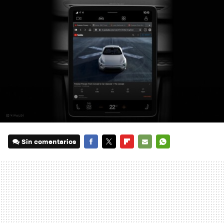
Sin comentarios
FACEBOOK
TWITTER
FLIPBOARD
E-
WHATSAPP
MAIL