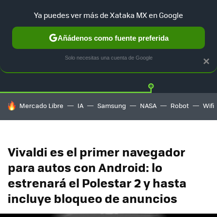
Ya puedes ver más de Xataka MX en Google
Añádenos como fuente preferida
Twitter
Fa
TESLA
UBER
AUTO ELECTRICO
Solo necesitas una cuenta de Google
×
HOY SE HABLA DE
Mercado Libre
IA
Samsung
NASA
Robot
Wifi
Vivaldi es el primer navegador
para autos con Android: lo
estrenará el Polestar 2 y hasta
incluye bloqueo de anuncios