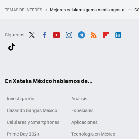
TEMAS DE INTERÉS
Mejores celulares gama media agosto
Có
Síguenos
Twit
Fac
You
Inst
Tele
RSS
Flip
Link
ter
ebo
tub
agr
gra
boa
edI
Tikt
ok
e
am
m
rd
n
ok
En Xataka México hablamos de...
Investigación
Análisis
Cazando Gangas Mexico
Especiales
Celulares y Smartphones
Aplicaciones
Prime Day 2024
Tecnología en México