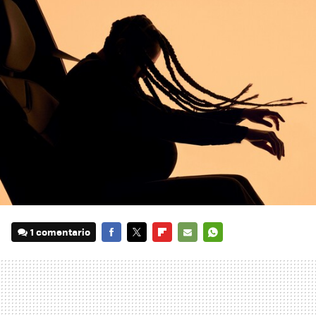
1 comentario
FACEBOOK
TWITTER
FLIPBOARD
E-
WHATSAPP
MAIL