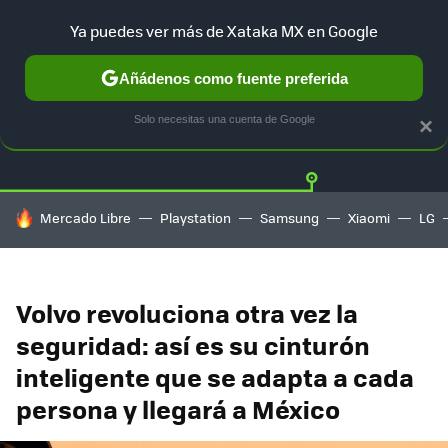
Ya puedes ver más de Xataka MX en Google
Añádenos como fuente preferida
Twitter
Fa
TESLA
UBER
AUTO ELECTRICO
Solo necesitas una cuenta de Google
×
HOY SE HABLA DE
Mercado Libre
Playstation
Samsung
Xiaomi
LG
Volvo revoluciona otra vez la
seguridad: así es su cinturón
inteligente que se adapta a cada
persona y llegará a México