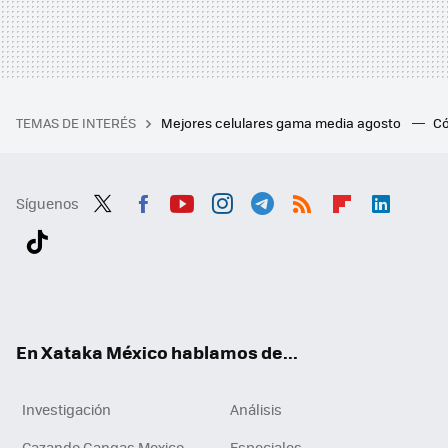
TEMAS DE INTERÉS
Mejores celulares gama media agosto
Có
Síguenos
Twit
Fac
You
Inst
Tele
RSS
Flip
Link
ter
ebo
tub
agr
gra
boa
edI
Tikt
ok
e
am
m
rd
n
ok
En Xataka México hablamos de...
Investigación
Análisis
Cazando Gangas Mexico
Especiales