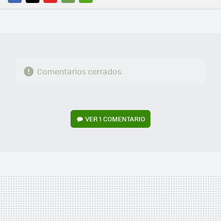
FACEBOOK
TWITTER
FLIPBOARD
E-
WHATSAPP
MAIL
Comentarios cerrados
VER
1 COMENTARIO