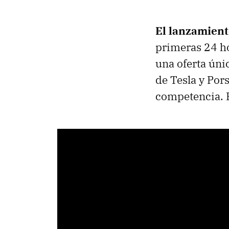
El lanzamient
primeras 24 h
una oferta ún
de Tesla y Por
competencia. P