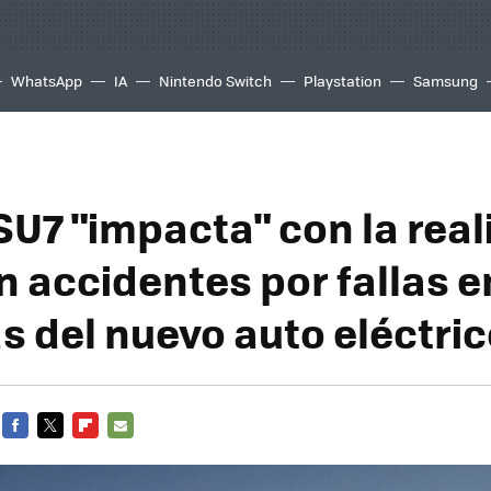
WhatsApp
IA
Nintendo Switch
Playstation
Samsung
SU7 "impacta" con la real
n accidentes por fallas e
s del nuevo auto eléctri
FACEBOOK
TWITTER
FLIPBOARD
E-
MAIL