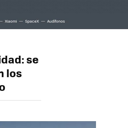
Xiaomi
SpaceX
Audífonos
idad: se
n los
co