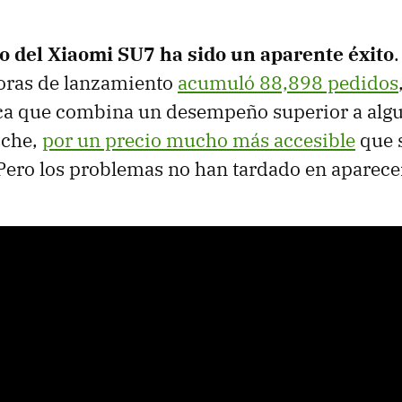
o del Xiaomi SU7 ha sido un aparente éxito
oras de lanzamiento
acumuló 88,898 pedidos
ica que combina un desempeño superior a alg
sche,
por un precio mucho más accesible
que 
ero los problemas no han tardado en aparece