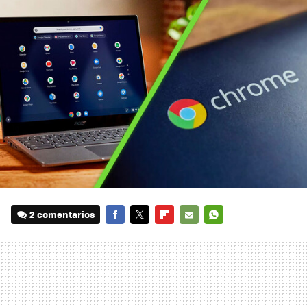
2 comentarios
FACEBOOK
TWITTER
FLIPBOARD
E-
WHATSAPP
MAIL