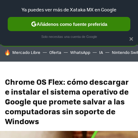
Ya puedes ver más de Xataka MX en Google
MENÚ
NUEVO
Añádenos como fuente preferida
SELECCIÓN
GAMING
HOME
AUTO
TERRITORIO SAM
Solo necesitas una cuenta de Google
×
HOY SE HABLA DE
Mercado Libre
Oferta
WhatsApp
IA
Nintendo Swi
Chrome OS Flex: cómo descargar
e instalar el sistema operativo de
Google que promete salvar a las
computadoras sin soporte de
Windows