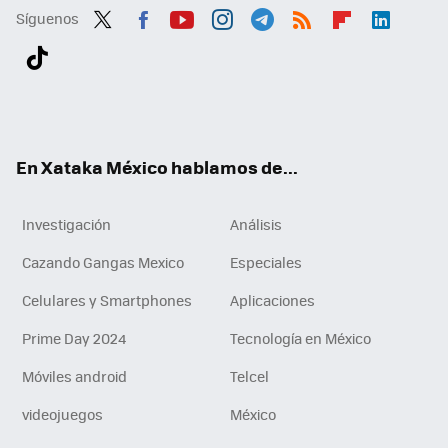
Síguenos
Twit
Fac
You
Inst
Tele
RSS
Flip
Link
ter
ebo
tub
agr
gra
boa
edI
Tikt
ok
e
am
m
rd
n
ok
En Xataka México hablamos de...
Investigación
Análisis
Cazando Gangas Mexico
Especiales
Celulares y Smartphones
Aplicaciones
Prime Day 2024
Tecnología en México
Móviles android
Telcel
videojuegos
México