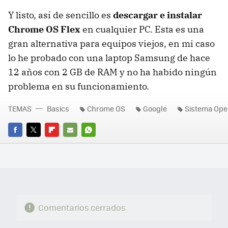
Y listo, así de sencillo es
descargar e instalar
Chrome OS Flex
en cualquier PC. Esta es una
gran alternativa para equipos viejos, en mi caso
lo he probado con una laptop Samsung de hace
12 años con 2 GB de RAM y no ha habido ningún
problema en su funcionamiento.
TEMAS
Basics
Chrome OS
Google
Sistema Ope
FACEBOOK
TWITTER
FLIPBOARD
E-
WHATSAPP
MAIL
Comentarios cerrados