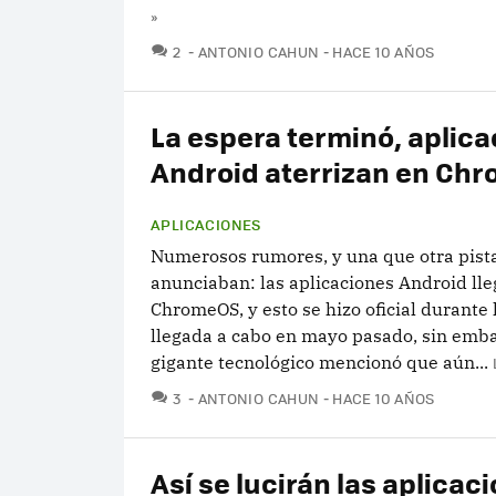
»
COMENTARIOS
2
ANTONIO CAHUN
HACE 10 AÑOS
La espera terminó, aplic
Android aterrizan en Ch
APLICACIONES
Numerosos rumores, y una que otra pista
anunciaban: las aplicaciones Android lle
ChromeOS, y esto se hizo oficial durante 
llegada a cabo en mayo pasado, sin emba
gigante tecnológico mencionó que aún...
COMENTARIOS
3
ANTONIO CAHUN
HACE 10 AÑOS
Así se lucirán las aplicac