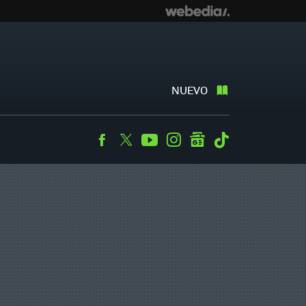
NUEVO
Facebook
Twitter
Youtube
Instagram
googlenews
Tiktok