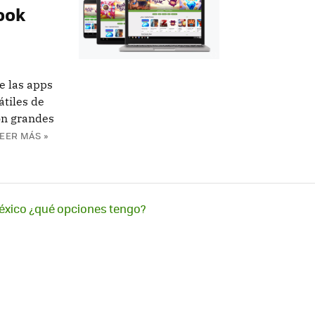
ook
de las apps
átiles de
on grandes
EER MÁS »