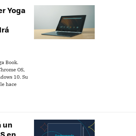
er Yoga
drá
ga Book.
 Chrome OS,
indows 10. Su
 le hace
á un
OS en