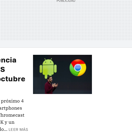
encia
OS
octubre
 próximo 4
artphones
 Chromecast
4K y un
o...
LEER MÁS