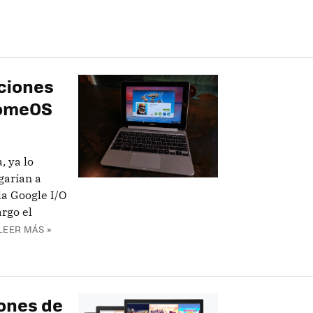
aciones
romeOS
, ya lo
garían a
la Google I/O
rgo el
LEER MÁS »
iones de