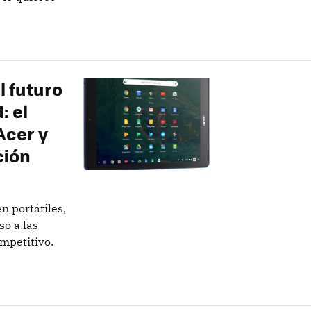
l futuro
: el
Acer y
ción
 portátiles,
so a las
ompetitivo.