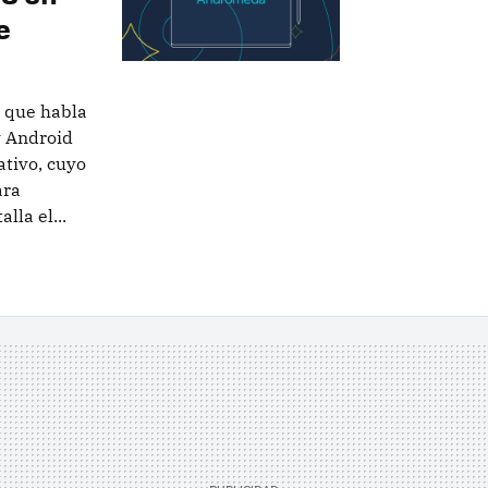
e
 que habla
y Android
ativo, cuyo
ara
lla el...