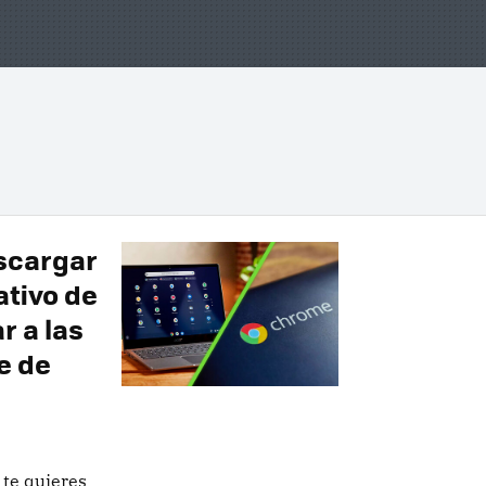
scargar
ativo de
r a las
e de
 te quieres