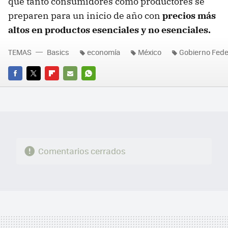
que tanto consumidores como productores se
preparen para un inicio de año con
precios más
altos en productos esenciales y no esenciales.
TEMAS
Basics
economía
México
Gobierno Fede
FACEBOOK
TWITTER
FLIPBOARD
E-
WHATSAPP
MAIL
Comentarios cerrados