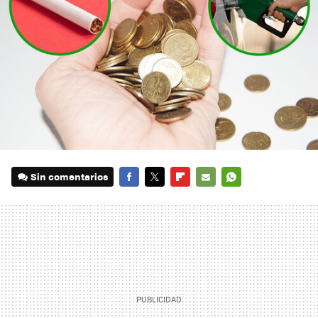
Sin comentarios
FACEBOOK
TWITTER
FLIPBOARD
E-
WHATSAPP
MAIL