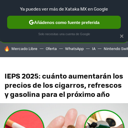
Ya puedes ver más de Xataka MX en Google
MENÚ
NUEVO
Añádenos como fuente preferida
SELECCIÓN
GAMING
HOME
AUTO
TERRITORIO SAM
Solo necesitas una cuenta de Google
×
HOY SE HABLA DE
Mercado Libre
Oferta
WhatsApp
IA
Nintendo Swi
IEPS 2025: cuánto aumentarán los
precios de los cigarros, refrescos
y gasolina para el próximo año