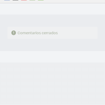
FACEBOOK
TWITTER
FLIPBOARD
E-
WHATSAPP
MAIL
Comentarios cerrados