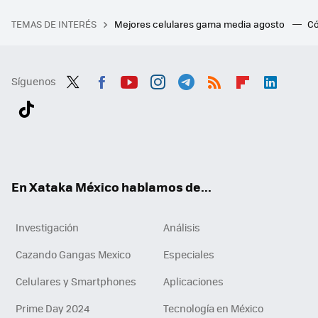
TEMAS DE INTERÉS
Mejores celulares gama media agosto
Có
Síguenos
Twit
Fac
You
Inst
Tele
RSS
Flip
Link
ter
ebo
tub
agr
gra
boa
edI
Tikt
ok
e
am
m
rd
n
ok
En Xataka México hablamos de...
Investigación
Análisis
Cazando Gangas Mexico
Especiales
Celulares y Smartphones
Aplicaciones
Prime Day 2024
Tecnología en México