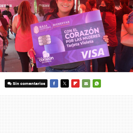
Sin comentarios
FACEBOOK
TWITTER
FLIPBOARD
E-
WHATSAPP
MAIL