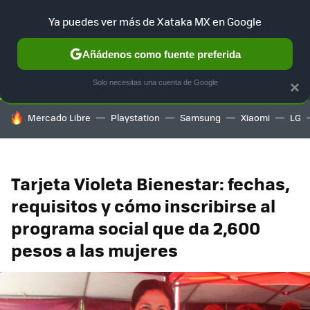
Ya puedes ver más de Xataka MX en Google
SELECCIÓN
GAMING
HOME
AUTO
TERRITORIO SAM
Añádenos como fuente preferida
Solo necesitas una cuenta de Google
×
HOY SE HABLA DE
Mercado Libre
Playstation
Samsung
Xiaomi
LG
Tarjeta Violeta Bienestar: fechas,
requisitos y cómo inscribirse al
programa social que da 2,600
pesos a las mujeres