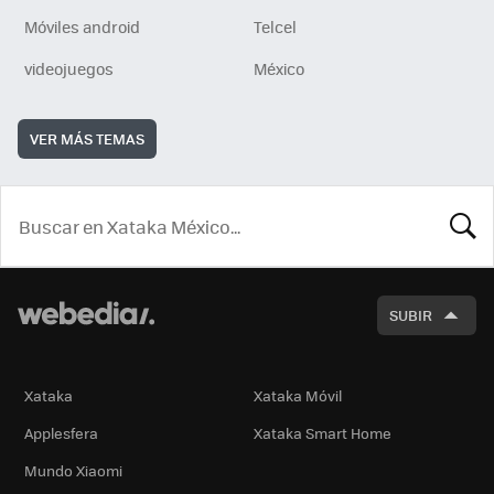
Móviles android
Telcel
videojuegos
México
VER MÁS TEMAS
BUSCA
SUBIR
Xataka
Xataka Móvil
Applesfera
Xataka Smart Home
Mundo Xiaomi