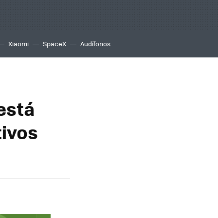
Xiaomi
SpaceX
Audífonos
está
tivos