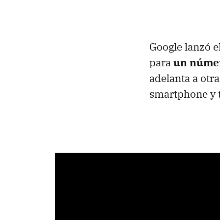
Google lanzó e
para
un númer
adelanta a otr
smartphone y t