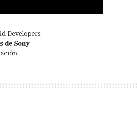
oid Developers
es de Sony
zación.