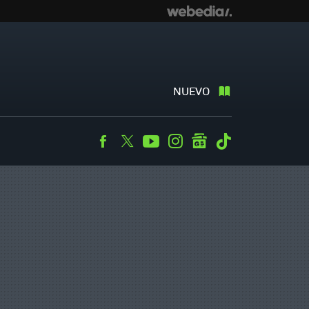
NUEVO
Facebook
Twitter
Youtube
Instagram
googlenews
Tiktok