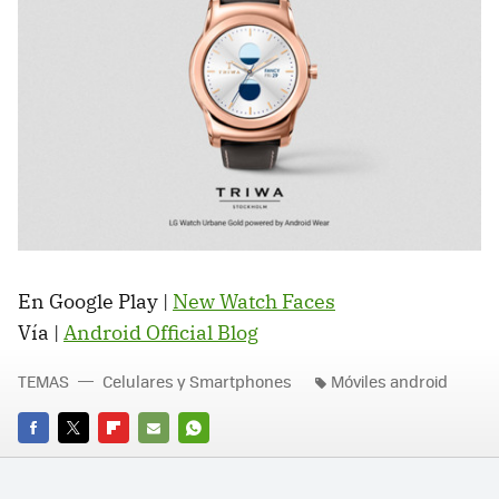
En Google Play |
New Watch Faces
Vía |
Android Official Blog
TEMAS
Celulares y Smartphones
Móviles android
FACEBOOK
TWITTER
FLIPBOARD
E-
WHATSAPP
MAIL