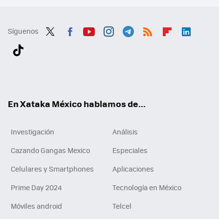
Síguenos
Twit
Fac
You
Inst
Tele
RSS
Flip
Link
ter
ebo
tub
agr
gra
boa
edI
Tikt
ok
e
am
m
rd
n
ok
En Xataka México hablamos de...
Investigación
Análisis
Cazando Gangas Mexico
Especiales
Celulares y Smartphones
Aplicaciones
Prime Day 2024
Tecnología en México
Móviles android
Telcel