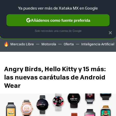
Ya puedes ver más de Xataka MX en Google
SELECCIÓN
GAMING
HOME
AUTO
TERRITORIO SAM
Añádenos como fuente preferida
Solo necesitas una cuenta de Google
×
HOY SE HABLA DE
Mercado Libre
Motorola
Oferta
Inteligencia Artificial
Angry Birds, Hello Kitty y 15 más:
las nuevas carátulas de Android
Wear