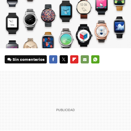
Sin comentarios
FACEBOOK
TWITTER
FLIPBOARD
E-
WHATSAPP
MAIL