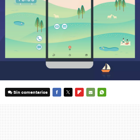
Sin comentarios
FACEBOOK
TWITTER
FLIPBOARD
E-
WHATSAPP
MAIL