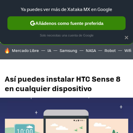
Ya puedes ver más de Xataka MX en Google
SELECCIÓN
GAMING
HOME
AUTO
TERRITORIO SAM
Añádenos como fuente preferida
Solo necesitas una cuenta de Google
×
HOY SE HABLA DE
Mercado Libre
IA
Samsung
NASA
Robot
Wifi
Así puedes instalar HTC Sense 8
en cualquier dispositivo