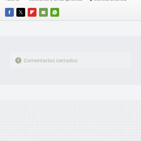
FACEBOOK
TWITTER
FLIPBOARD
E-
WHATSAPP
MAIL
Comentarios cerrados