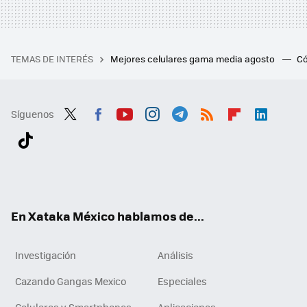
TEMAS DE INTERÉS
Mejores celulares gama media agosto
Có
Síguenos
Twit
Fac
You
Inst
Tele
RSS
Flip
Link
ter
ebo
tub
agr
gra
boa
edI
Tikt
ok
e
am
m
rd
n
ok
En Xataka México hablamos de...
Investigación
Análisis
Cazando Gangas Mexico
Especiales
Celulares y Smartphones
Aplicaciones