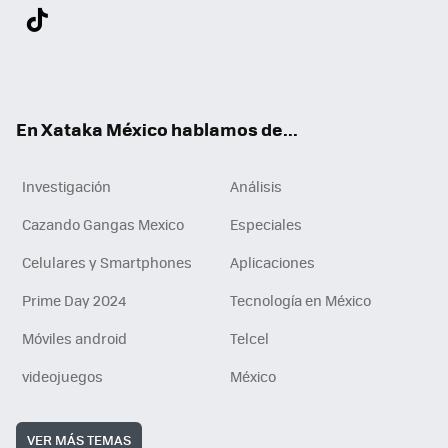
Twit
Fac
You
Inst
Tele
RSS
Flip
Link
ter
ebo
tub
agr
gra
boa
edI
Tikt
ok
e
am
m
rd
n
ok
En Xataka México hablamos de...
Investigación
Análisis
Cazando Gangas Mexico
Especiales
Celulares y Smartphones
Aplicaciones
Prime Day 2024
Tecnología en México
Móviles android
Telcel
videojuegos
México
VER MÁS TEMAS