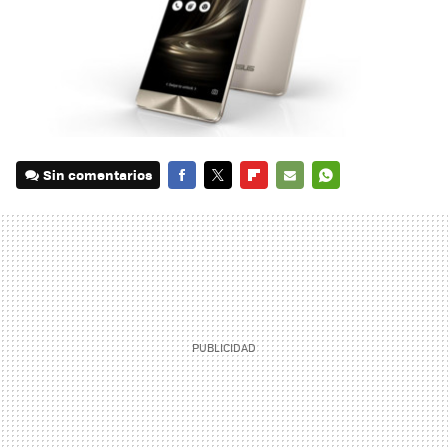
Sin comentarios
FACEBOOK
TWITTER
FLIPBOARD
E-
WHATSAPP
MAIL