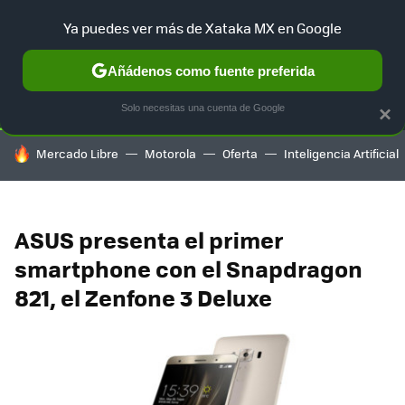
Ya puedes ver más de Xataka MX en Google
SELECCIÓN
GAMING
HOME
AUTO
TERRITORIO SAM
Añádenos como fuente preferida
Solo necesitas una cuenta de Google
×
HOY SE HABLA DE
Mercado Libre
Motorola
Oferta
Inteligencia Artificial
ASUS presenta el primer
smartphone con el Snapdragon
821, el Zenfone 3 Deluxe