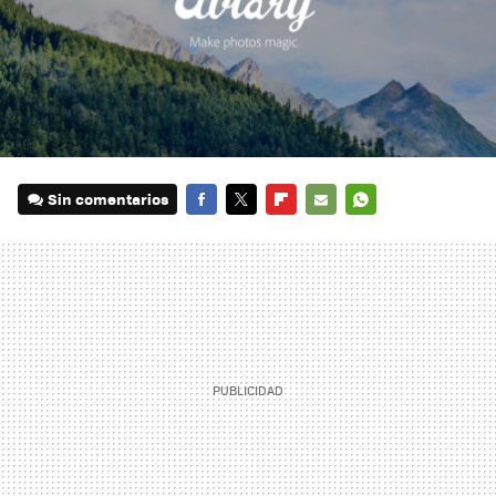
Sin comentarios
FACEBOOK
TWITTER
FLIPBOARD
E-
WHATSAPP
MAIL