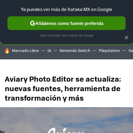
Ya puedes ver más de Xataka MX en Google
SELECCIÓN
GAMING
HOME
AUTO
TERRITORIO SAM
Añádenos como fuente preferida
Solo necesitas una cuenta de Google
×
HOY SE HABLA DE
Mercado Libre
IA
Nintendo Switch
Playstation
S
Aviary Photo Editor se actualiza:
nuevas fuentes, herramienta de
transformación y más