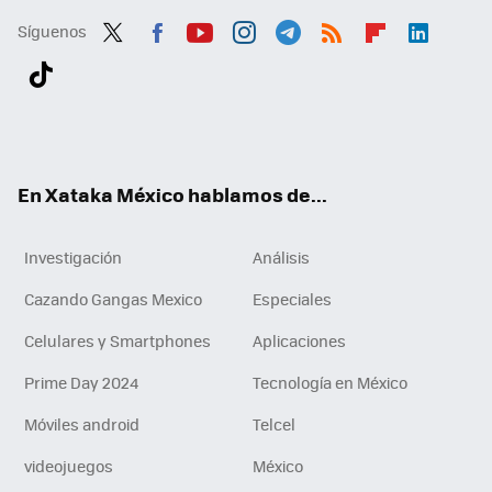
Síguenos
Twit
Fac
You
Inst
Tele
RSS
Flip
Link
ter
ebo
tub
agr
gra
boa
edI
Tikt
ok
e
am
m
rd
n
ok
En Xataka México hablamos de...
Investigación
Análisis
Cazando Gangas Mexico
Especiales
Celulares y Smartphones
Aplicaciones
Prime Day 2024
Tecnología en México
Móviles android
Telcel
videojuegos
México