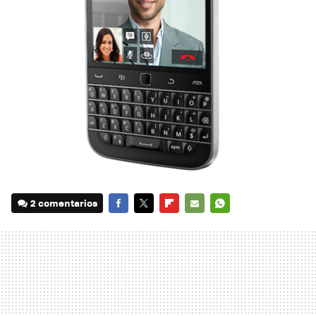
2 comentarios
FACEBOOK
TWITTER
FLIPBOARD
E-
WHATSAPP
MAIL