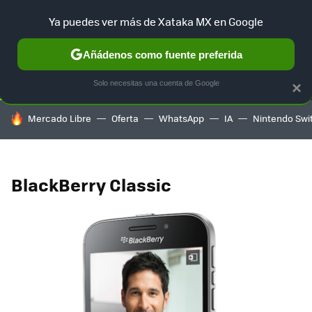
Ya puedes ver más de Xataka MX en Google
SELECCIÓN
GAMING
HOME
AUTO
TERRITORIO SAM
Añádenos como fuente preferida
Solo necesitas una cuenta de Google
×
HOY SE HABLA DE
Mercado Libre
Oferta
WhatsApp
IA
Nintendo Swi
BlackBerry Classic