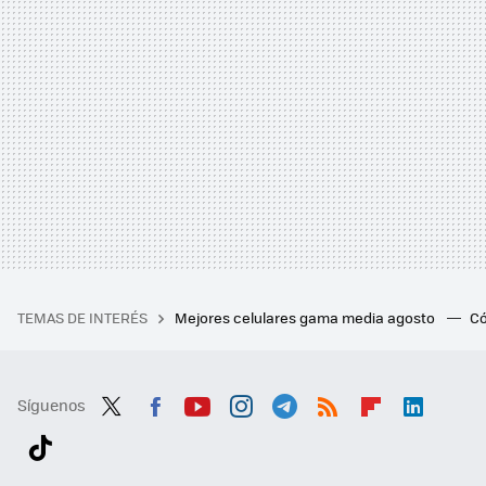
TEMAS DE INTERÉS
Mejores celulares gama media agosto
Có
Síguenos
Twit
Fac
You
Inst
Tele
RSS
Flip
Link
ter
ebo
tub
agr
gra
boa
edI
Tikt