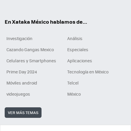
ok
e
am
m
rd
n
ok
En Xataka México hablamos de...
Investigación
Análisis
Cazando Gangas Mexico
Especiales
Celulares y Smartphones
Aplicaciones
Prime Day 2024
Tecnología en México
Móviles android
Telcel
videojuegos
México
VER MÁS TEMAS