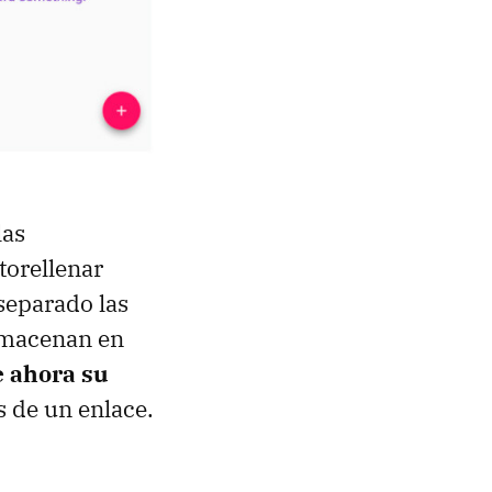
las
torellenar
separado las
almacenan en
e ahora su
 de un enlace.