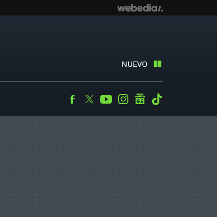
NUEVO
Facebook
Twitter
Youtube
Instagram
googlenews
Tiktok