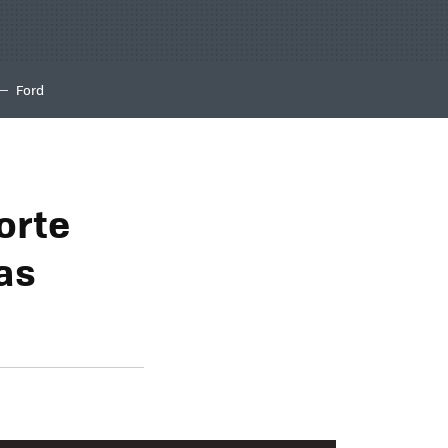
Ford
orte
as