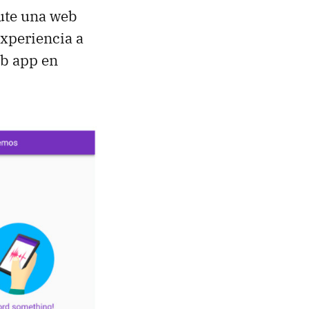
cute una web
experiencia a
eb app en