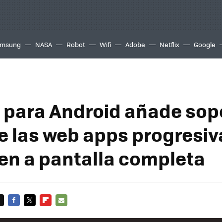
msung
NASA
Robot
Wifi
Adobe
Netflix
Google
para Android añade sop
e las web apps progresiv
en a pantalla completa
FACEBOOK
TWITTER
FLIPBOARD
E-