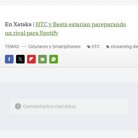
En Xataka |
HTC y Beats estarían pareparando
un rival para Spotify
TEMAS
Celulares y Smartphones
HTC
streaming d
FACEBOOK
TWITTER
FLIPBOARD
E-
WHATSAPP
MAIL
Comentarios cerrados