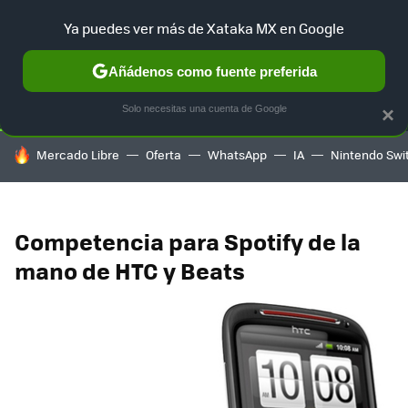
Ya puedes ver más de Xataka MX en Google
SELECCIÓN
GAMING
HOME
AUTO
TERRITORIO SAM
Añádenos como fuente preferida
Solo necesitas una cuenta de Google
×
HOY SE HABLA DE
Mercado Libre
Oferta
WhatsApp
IA
Nintendo Swi
Competencia para Spotify de la
mano de HTC y Beats