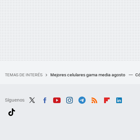
TEMAS DE INTERÉS
Mejores celulares gama media agosto
Có
Síguenos
Twit
Fac
You
Inst
Tele
RSS
Flip
Link
ter
ebo
tub
agr
gra
boa
edI
Tikt
ok
e
am
m
rd
n
ok