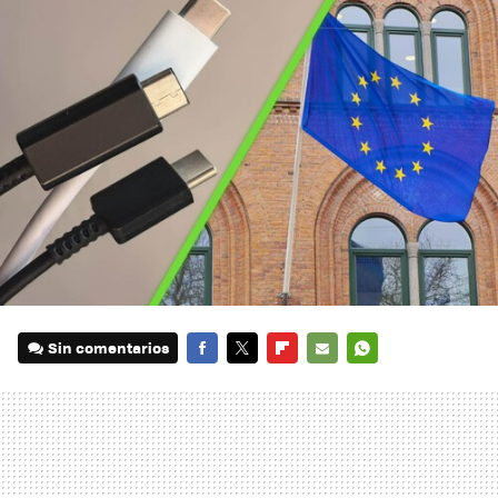
Sin comentarios
FACEBOOK
TWITTER
FLIPBOARD
E-
WHATSAPP
MAIL