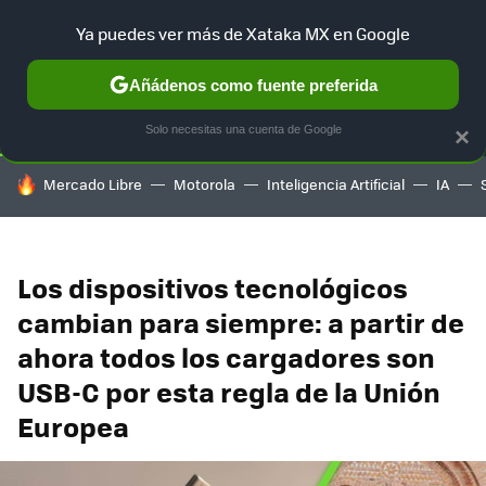
Ya puedes ver más de Xataka MX en Google
SELECCIÓN
GAMING
HOME
AUTO
TERRITORIO SAM
Añádenos como fuente preferida
Solo necesitas una cuenta de Google
×
HOY SE HABLA DE
Mercado Libre
Motorola
Inteligencia Artificial
IA
Los dispositivos tecnológicos
cambian para siempre: a partir de
ahora todos los cargadores son
USB-C por esta regla de la Unión
Europea