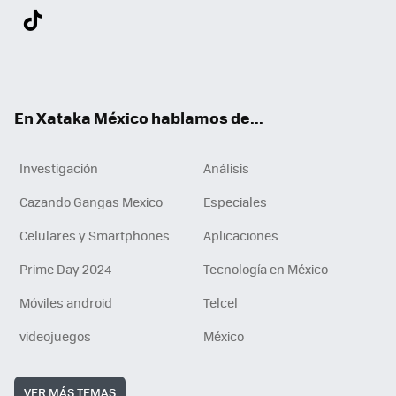
Twit
Fac
You
Inst
Tele
RSS
Flip
Link
ter
ebo
tub
agr
gra
boa
edI
Tikt
ok
e
am
m
rd
n
ok
En Xataka México hablamos de...
Investigación
Análisis
Cazando Gangas Mexico
Especiales
Celulares y Smartphones
Aplicaciones
Prime Day 2024
Tecnología en México
Móviles android
Telcel
videojuegos
México
VER MÁS TEMAS