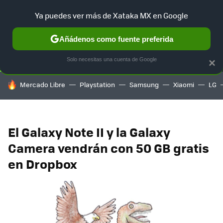
Ya puedes ver más de Xataka MX en Google
SELECCIÓN
GAMING
HOME
AUTO
TERRITORIO SAM
Añádenos como fuente preferida
Solo necesitas una cuenta de Google
×
HOY SE HABLA DE
Mercado Libre
Playstation
Samsung
Xiaomi
LG
El Galaxy Note II y la Galaxy
Camera vendrán con 50 GB gratis
en Dropbox