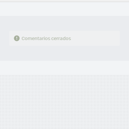
FACEBOOK
TWITTER
FLIPBOARD
E-
WHATSAPP
MAIL
Comentarios cerrados