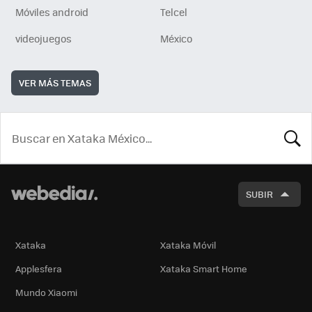
Móviles android
Telcel
videojuegos
México
VER MÁS TEMAS
BUSCA
SUBIR
Xataka
Xataka Móvil
Applesfera
Xataka Smart Home
Mundo Xiaomi