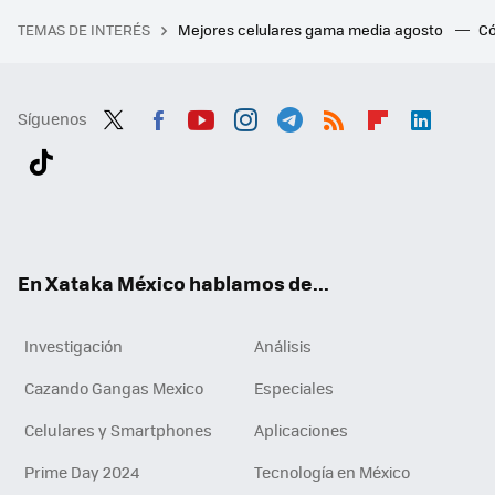
TEMAS DE INTERÉS
Mejores celulares gama media agosto
Có
Síguenos
Twit
Fac
You
Inst
Tele
RSS
Flip
Link
ter
ebo
tub
agr
gra
boa
edI
Tikt
ok
e
am
m
rd
n
ok
En Xataka México hablamos de...
Investigación
Análisis
Cazando Gangas Mexico
Especiales
Celulares y Smartphones
Aplicaciones
Prime Day 2024
Tecnología en México