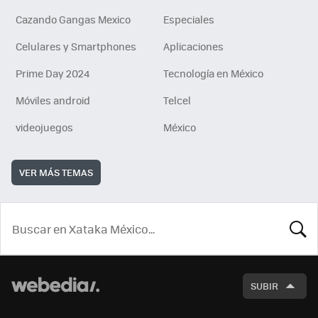
Cazando Gangas Mexico
Especiales
Celulares y Smartphones
Aplicaciones
Prime Day 2024
Tecnología en México
Móviles android
Telcel
videojuegos
México
VER MÁS TEMAS
BUSCA
SUBIR