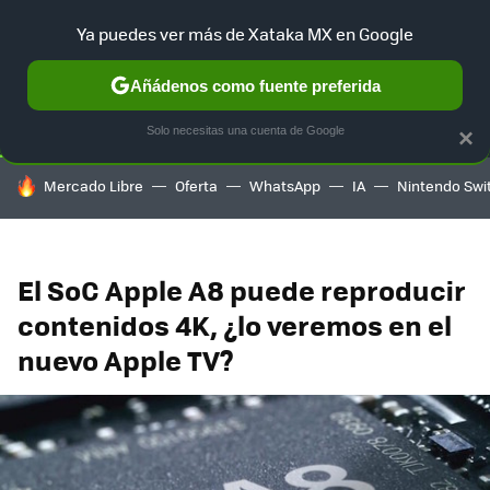
Ya puedes ver más de Xataka MX en Google
SELECCIÓN
GAMING
HOME
AUTO
TERRITORIO SAM
Añádenos como fuente preferida
Solo necesitas una cuenta de Google
×
HOY SE HABLA DE
Mercado Libre
Oferta
WhatsApp
IA
Nintendo Swi
El SoC Apple A8 puede reproducir
contenidos 4K, ¿lo veremos en el
nuevo Apple TV?