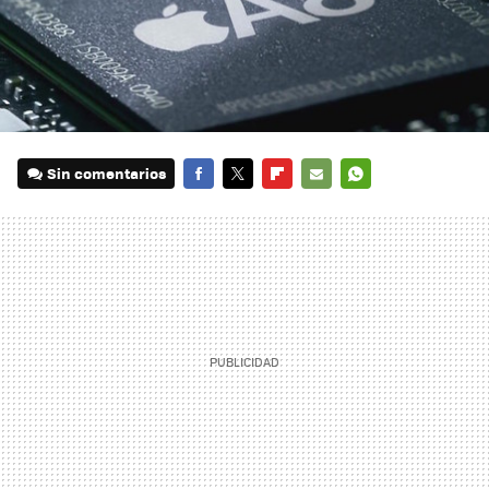
Sin comentarios
FACEBOOK
TWITTER
FLIPBOARD
E-
WHATSAPP
MAIL