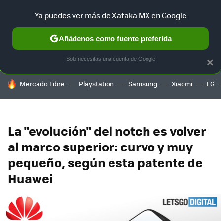
Ya puedes ver más de Xataka MX en Google
SELECCIÓN
GAMING
HOME
AUTO
TERRITORIO SAM
Añádenos como fuente preferida
Solo necesitas una cuenta de Google
×
HOY SE HABLA DE
Mercado Libre
Playstation
Samsung
Xiaomi
LG
La "evolución" del notch es volver
al marco superior: curvo y muy
pequeño, según esta patente de
Huawei