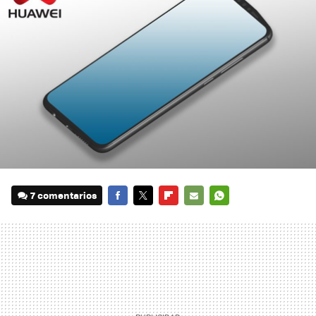
7 comentarios
FACEBOOK
TWITTER
FLIPBOARD
E-
WHATSAPP
MAIL