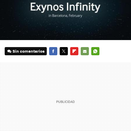
Sin comentarios
FACEBOOK
TWITTER
FLIPBOARD
E-
WHATSAPP
MAIL