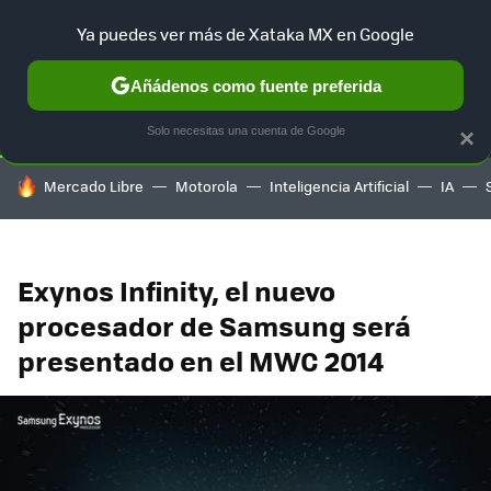
Ya puedes ver más de Xataka MX en Google
SELECCIÓN
GAMING
HOME
AUTO
TERRITORIO SAM
Añádenos como fuente preferida
Solo necesitas una cuenta de Google
×
HOY SE HABLA DE
Mercado Libre
Motorola
Inteligencia Artificial
IA
Exynos Infinity, el nuevo
procesador de Samsung será
presentado en el MWC 2014