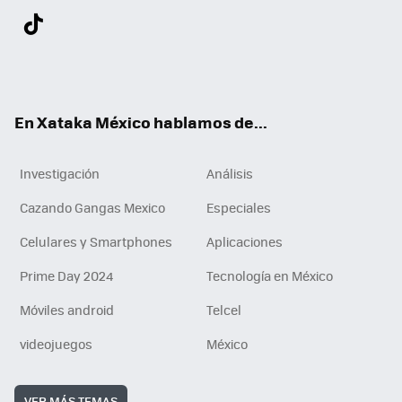
Twit
Fac
You
Inst
Tele
RSS
Flip
Link
ter
ebo
tub
agr
gra
boa
edI
Tikt
ok
e
am
m
rd
n
ok
En Xataka México hablamos de...
Investigación
Análisis
Cazando Gangas Mexico
Especiales
Celulares y Smartphones
Aplicaciones
Prime Day 2024
Tecnología en México
Móviles android
Telcel
videojuegos
México
VER MÁS TEMAS