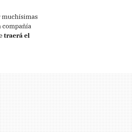
ir muchísimas
La compañía
ue
traerá el