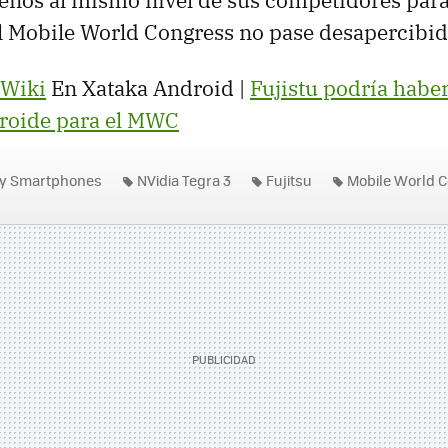
enos al mismo nivel de sus competidores para
l Mobile World Congress no pase desapercibid
 Wiki
En Xataka Android |
Fujistu podría habe
droide para el MWC
 y Smartphones
NVidia Tegra 3
Fujitsu
Mobile World 