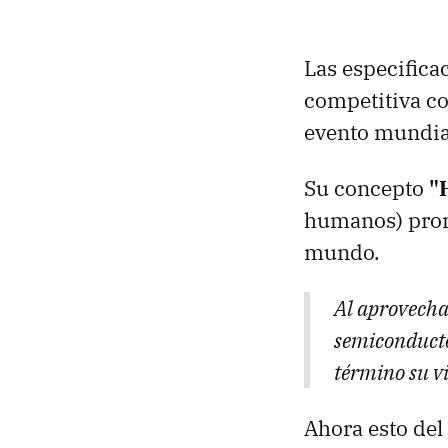
Las especifica
competitiva co
evento mundial
Su concepto
"
humanos) prome
mundo.
Al aprovecha
semiconducto
término su v
Ahora esto del