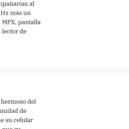
ompañarían al
GHz más un
 MPX, pantalla
lector de
s hermoso del
unidad de
e su celular