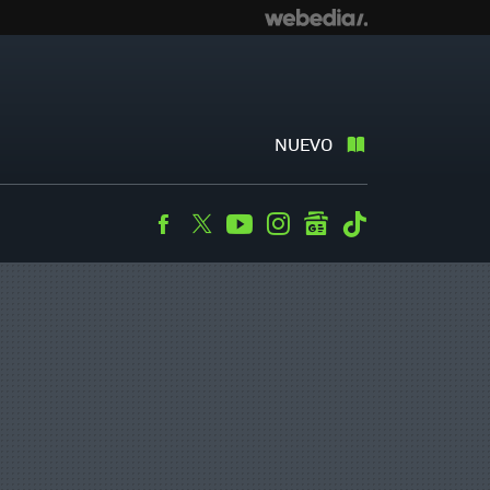
NUEVO
Facebook
Twitter
Youtube
Instagram
googlenews
Tiktok