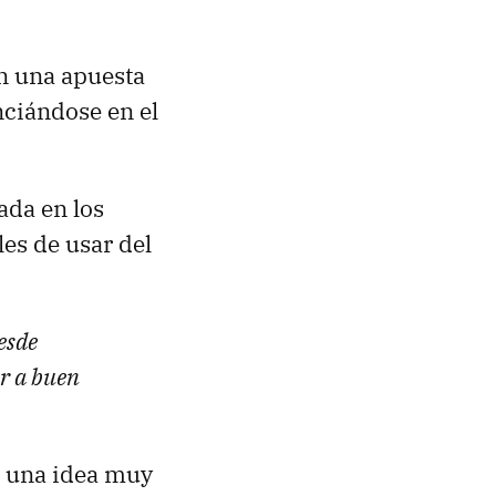
án una apuesta
nciándose en el
ada en los
es de usar del
esde
r a buen
s una idea muy