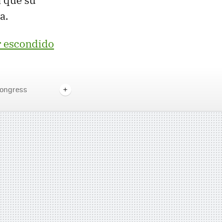
 que su
a.
r escondido
Congress