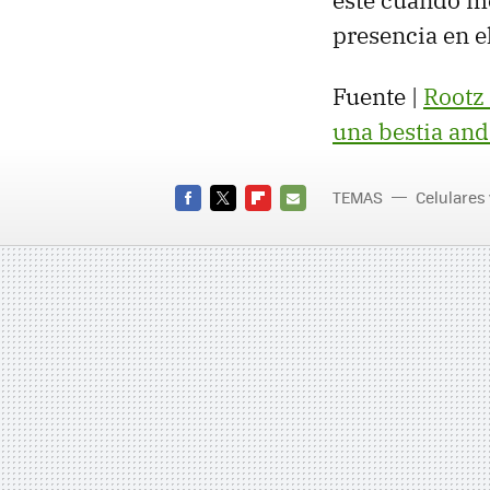
esté cuando m
presencia en e
Fuente |
Rootz
una bestia an
TEMAS
Celulares
MWC
FACEBOOK
TWITTER
FLIPBOARD
E-
MAIL