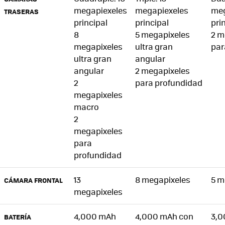
megapiexeles
megapiexeles
meg
TRASERAS
principal
principal
pri
8
5 megapixeles
2 m
megapixeles
ultra gran
par
ultra gran
angular
angular
2 megapixeles
2
para profundidad
megapixeles
macro
2
megapixeles
para
profundidad
13
8 megapixeles
5 m
CÁMARA FRONTAL
megapixeles
4,000 mAh
4,000 mAh con
3,0
BATERÍA