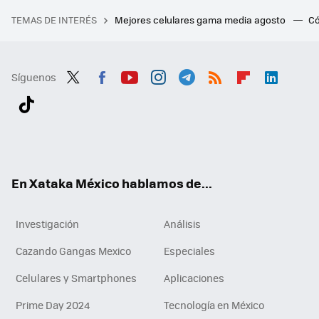
TEMAS DE INTERÉS
Mejores celulares gama media agosto
Có
Síguenos
Twit
Fac
You
Inst
Tele
RSS
Flip
Link
ter
ebo
tub
agr
gra
boa
edI
Tikt
ok
e
am
m
rd
n
ok
En Xataka México hablamos de...
Investigación
Análisis
Cazando Gangas Mexico
Especiales
Celulares y Smartphones
Aplicaciones
Prime Day 2024
Tecnología en México