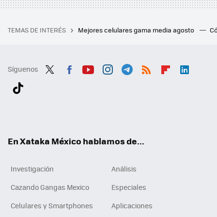
TEMAS DE INTERÉS
Mejores celulares gama media agosto
Có
Síguenos
Twit
Fac
You
Inst
Tele
RSS
Flip
Link
ter
ebo
tub
agr
gra
boa
edI
Tikt
ok
e
am
m
rd
n
ok
En Xataka México hablamos de...
Investigación
Análisis
Cazando Gangas Mexico
Especiales
Celulares y Smartphones
Aplicaciones