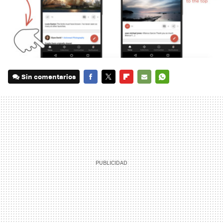
Sin comentarios
FACEBOOK
TWITTER
FLIPBOARD
E-
WHATSAPP
MAIL