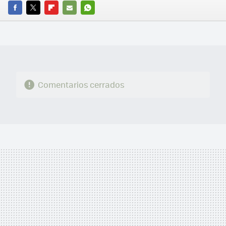
FACEBOOK
TWITTER
FLIPBOARD
E-
WHATSAPP
MAIL
Comentarios cerrados