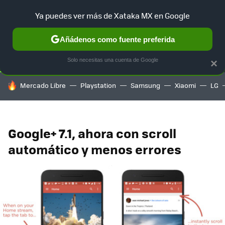
Ya puedes ver más de Xataka MX en Google
SELECCIÓN
GAMING
HOME
AUTO
TERRITORIO SAM
Añádenos como fuente preferida
Solo necesitas una cuenta de Google
×
HOY SE HABLA DE
Mercado Libre
Playstation
Samsung
Xiaomi
LG
Google+ 7.1, ahora con scroll
automático y menos errores