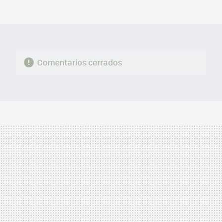
FACEBOOK
TWITTER
FLIPBOARD
E-
WHATSAPP
MAIL
Comentarios cerrados