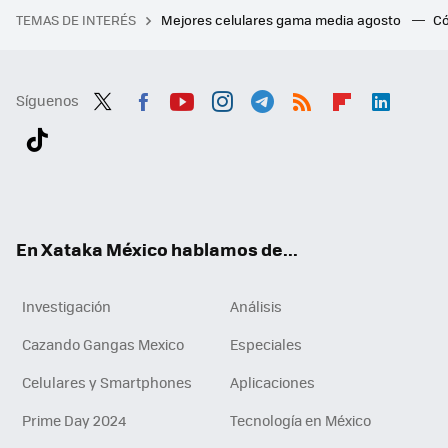
TEMAS DE INTERÉS
Mejores celulares gama media agosto
Có
Síguenos
Twit
Fac
You
Inst
Tele
RSS
Flip
Link
ter
ebo
tub
agr
gra
boa
edI
Tikt
ok
e
am
m
rd
n
ok
En Xataka México hablamos de...
Investigación
Análisis
Cazando Gangas Mexico
Especiales
Celulares y Smartphones
Aplicaciones
Prime Day 2024
Tecnología en México