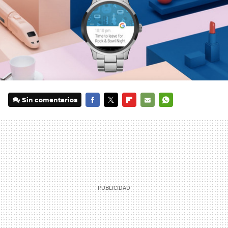
Sin comentarios
FACEBOOK
TWITTER
FLIPBOARD
E-
WHATSAPP
MAIL