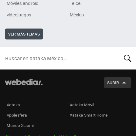
Móviles android
Telcel
videojuegos
México
VER MÁS TEMAS
BUSCA
SUBIR
Xataka
Xataka Móvil
Applesfera
Xataka Smart Home
Mundo Xiaomi