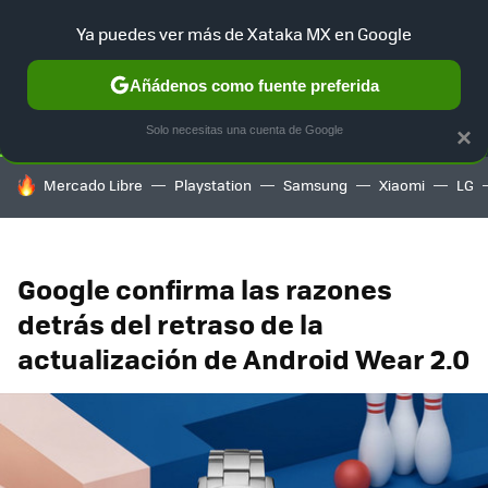
Ya puedes ver más de Xataka MX en Google
SELECCIÓN
GAMING
HOME
AUTO
TERRITORIO SAM
Añádenos como fuente preferida
Solo necesitas una cuenta de Google
×
HOY SE HABLA DE
Mercado Libre
Playstation
Samsung
Xiaomi
LG
Google confirma las razones
detrás del retraso de la
actualización de Android Wear 2.0