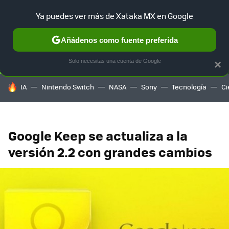
Ya puedes ver más de Xataka MX en Google
SELECCIÓN
GAMING
HOME
AUTO
TERRITORIO SAM
Añádenos como fuente preferida
Solo necesitas una cuenta de Google
×
HOY SE HABLA DE
IA
Nintendo Switch
NASA
Sony
Tecnología
Ci
Google Keep se actualiza a la
versión 2.2 con grandes cambios