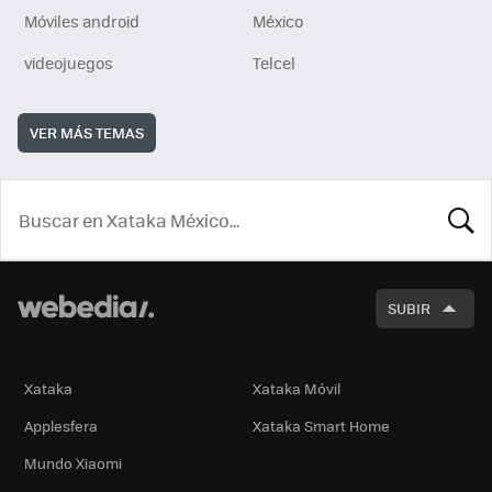
Móviles android
México
videojuegos
Telcel
VER MÁS TEMAS
BUSCA
SUBIR
Xataka
Xataka Móvil
Applesfera
Xataka Smart Home
Mundo Xiaomi