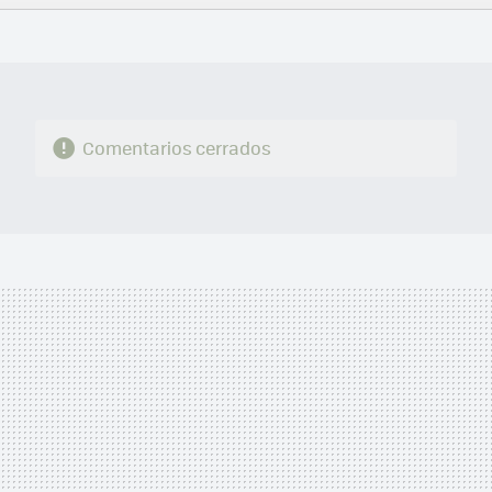
FACEBOOK
TWITTER
FLIPBOARD
E-
WHATSAPP
MAIL
Comentarios cerrados