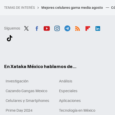
TEMAS DE INTERÉS
Mejores celulares gama media agosto
Có
Síguenos
Twit
Fac
You
Inst
Tele
RSS
Flip
Link
ter
ebo
tub
agr
gra
boa
edI
Tikt
ok
e
am
m
rd
n
ok
En Xataka México hablamos de...
Investigación
Análisis
Cazando Gangas Mexico
Especiales
Celulares y Smartphones
Aplicaciones
Prime Day 2024
Tecnología en México