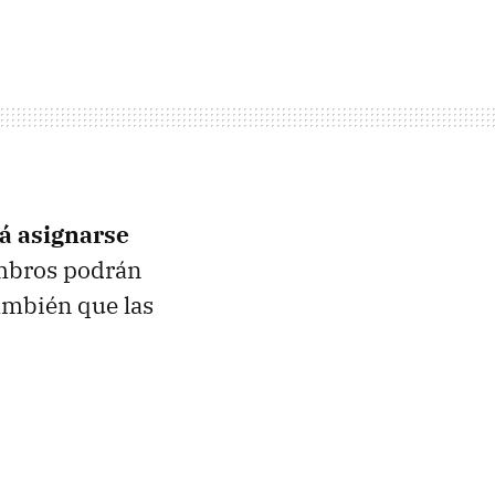
á asignarse
embros podrán
ambién que las