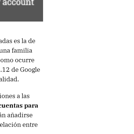
das es la de
una familia
 como ocurre
5.12 de Google
alidad.
iones a las
cuentas para
án añadirse
elación entre