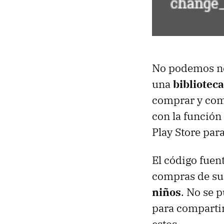
No podemos neg
una
biblioteca
comprar y comp
con la función
Play Store par
El código fuen
compras de sus
niños
. No se 
para compartir