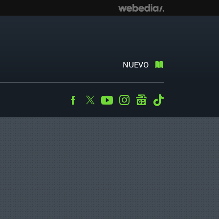
NUEVO
Facebook
Twitter
Youtube
Instagram
googlenews
Tiktok