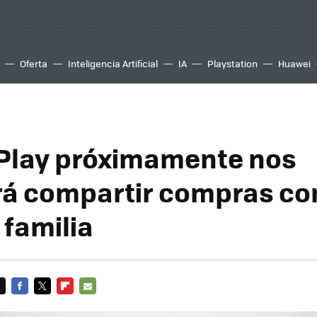
Oferta
Inteligencia Artificial
IA
Playstation
Huawei
Play próximamente nos
rá compartir compras co
 familia
FACEBOOK
TWITTER
FLIPBOARD
E-