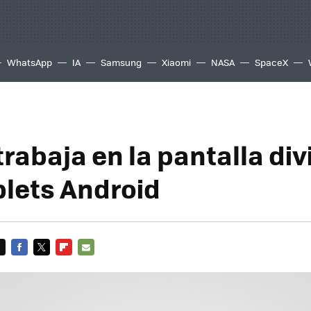
WhatsApp
IA
Samsung
Xiaomi
NASA
SpaceX
rabaja en la pantalla div
blets Android
FACEBOOK
TWITTER
FLIPBOARD
E-
MAIL