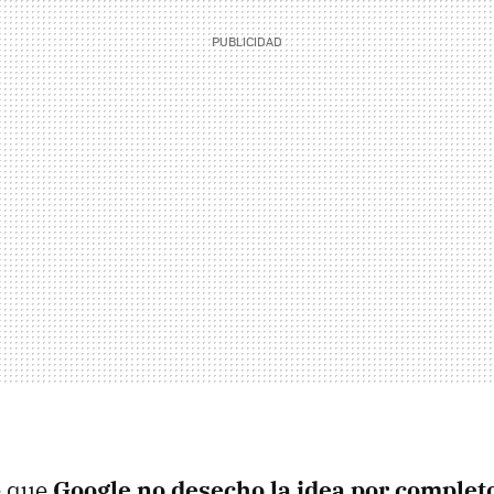
e que
Google no desecho la idea por complet