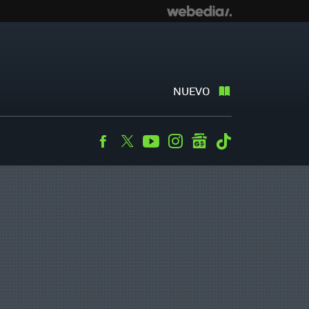
NUEVO
Facebook
Twitter
Youtube
Instagram
googlenews
Tiktok