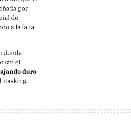
señada por
cial de
do a la falta
en donde
o sin el
bajando duro
titasking.