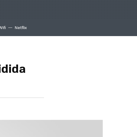
Wifi
Netflix
idida