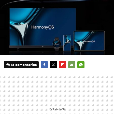
18 comentarios
FACEBOOK
TWITTER
FLIPBOARD
E-
WHATSAPP
MAIL