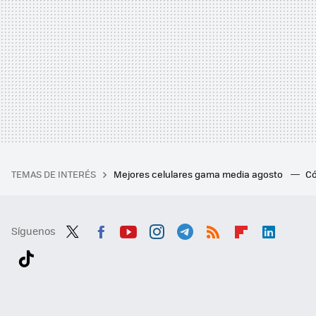
TEMAS DE INTERÉS
Mejores celulares gama media agosto
Có
Síguenos
Twit
Fac
You
Inst
Tele
RSS
Flip
Link
ter
ebo
tub
agr
gra
boa
edI
Tikt
ok
e
am
m
rd
n
ok