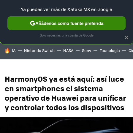
Ya puedes ver más de Xataka MX en Google
SELECCIÓN
GAMING
HOME
AUTO
TERRITORIO SAM
Añádenos como fuente preferida
Solo necesitas una cuenta de Google
×
HOY SE HABLA DE
IA
Nintendo Switch
NASA
Sony
Tecnología
Ci
HarmonyOS ya está aquí: así luce
en smartphones el sistema
operativo de Huawei para unificar
y controlar todos los dispositivos