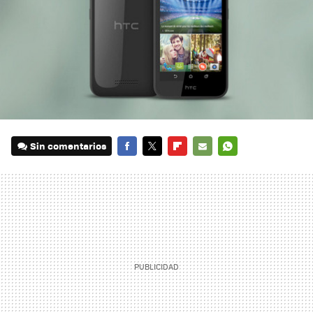
Sin comentarios
FACEBOOK
TWITTER
FLIPBOARD
E-
WHATSAPP
MAIL