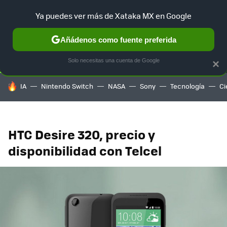
Ya puedes ver más de Xataka MX en Google
SELECCIÓN
GAMING
HOME
AUTO
TERRITORIO SAM
Añádenos como fuente preferida
Solo necesitas una cuenta de Google
×
HOY SE HABLA DE
IA
Nintendo Switch
NASA
Sony
Tecnología
Ci
HTC Desire 320, precio y
disponibilidad con Telcel