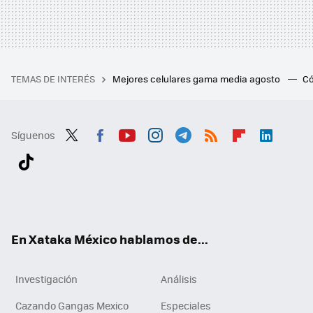
TEMAS DE INTERÉS
Mejores celulares gama media agosto
Có
Síguenos
Twit
Fac
You
Inst
Tele
RSS
Flip
Link
ter
ebo
tub
agr
gra
boa
edI
Tikt
ok
e
am
m
rd
n
ok
En Xataka México hablamos de...
Investigación
Análisis
Cazando Gangas Mexico
Especiales