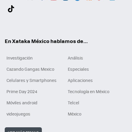
Twit
Fac
You
Inst
Tele
RSS
Flip
Link
ter
ebo
tub
agr
gra
boa
edI
Tikt
ok
e
am
m
rd
n
ok
En Xataka México hablamos de...
Investigación
Análisis
Cazando Gangas Mexico
Especiales
Celulares y Smartphones
Aplicaciones
Prime Day 2024
Tecnología en México
Móviles android
Telcel
videojuegos
México