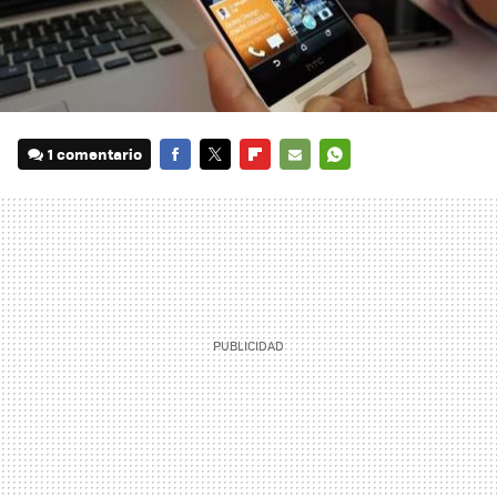
1 comentario
FACEBOOK
TWITTER
FLIPBOARD
E-
WHATSAPP
MAIL