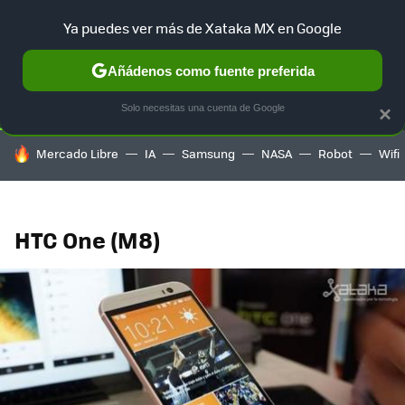
Ya puedes ver más de Xataka MX en Google
SELECCIÓN
GAMING
HOME
AUTO
TERRITORIO SAM
Añádenos como fuente preferida
Solo necesitas una cuenta de Google
×
HOY SE HABLA DE
Mercado Libre
IA
Samsung
NASA
Robot
Wifi
HTC One (M8)