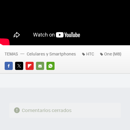
TEMAS
Celulares y Smartphones
HTC
One (M8)
FACEBOOK
TWITTER
FLIPBOARD
E-
WHATSAPP
MAIL
Comentarios cerrados