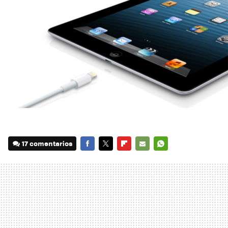
17 comentarios
FACEBOOK
TWITTER
FLIPBOARD
E-
WHATSAPP
MAIL