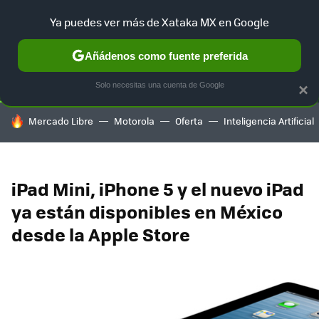
Ya puedes ver más de Xataka MX en Google
SELECCIÓN
GAMING
HOME
AUTO
TERRITORIO SAM
Añádenos como fuente preferida
Solo necesitas una cuenta de Google
×
HOY SE HABLA DE
Mercado Libre
Motorola
Oferta
Inteligencia Artificial
iPad Mini, iPhone 5 y el nuevo iPad
ya están disponibles en México
desde la Apple Store