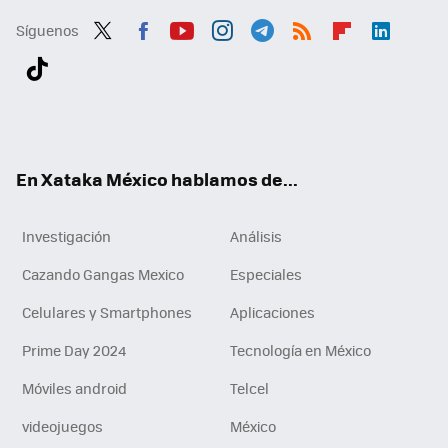
Síguenos
Twit
Fac
You
Inst
Tele
RSS
Flip
Link
ter
ebo
tub
agr
gra
boa
edI
Tikt
ok
e
am
m
rd
n
ok
En Xataka México hablamos de...
Investigación
Análisis
Cazando Gangas Mexico
Especiales
Celulares y Smartphones
Aplicaciones
Prime Day 2024
Tecnología en México
Móviles android
Telcel
videojuegos
México