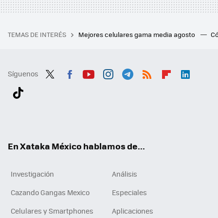
TEMAS DE INTERÉS
Mejores celulares gama media agosto
Có
Síguenos
Twit
Fac
You
Inst
Tele
RSS
Flip
Link
ter
ebo
tub
agr
gra
boa
edI
Tikt
ok
e
am
m
rd
n
ok
En Xataka México hablamos de...
Investigación
Análisis
Cazando Gangas Mexico
Especiales
Celulares y Smartphones
Aplicaciones