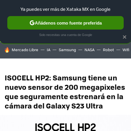
Ya puedes ver más de Xataka MX en Google
SELECCIÓN
GAMING
HOME
AUTO
TERRITORIO SAM
Añádenos como fuente preferida
Solo necesitas una cuenta de Google
×
HOY SE HABLA DE
Mercado Libre
IA
Samsung
NASA
Robot
Wifi
ISOCELL HP2: Samsung tiene un
nuevo sensor de 200 megapixeles
que seguramente estrenará en la
cámara del Galaxy S23 Ultra