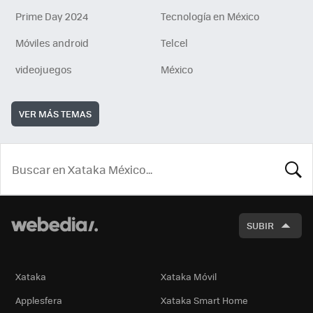
Prime Day 2024
Tecnología en México
Móviles android
Telcel
videojuegos
México
VER MÁS TEMAS
BUSCA
SUBIR
Xataka
Xataka Móvil
Applesfera
Xataka Smart Home