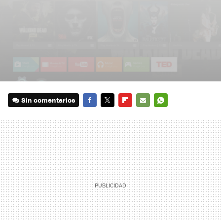
Sin comentarios
FACEBOOK
TWITTER
FLIPBOARD
E-
WHATSAPP
MAIL