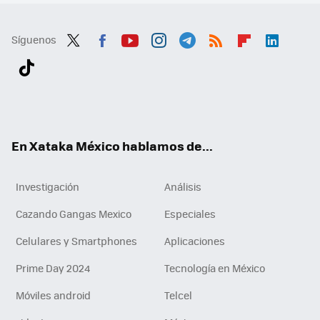
Síguenos
Twit
Fac
You
Inst
Tele
RSS
Flip
Link
ter
ebo
tub
agr
gra
boa
edI
Tikt
ok
e
am
m
rd
n
ok
En Xataka México hablamos de...
Investigación
Análisis
Cazando Gangas Mexico
Especiales
Celulares y Smartphones
Aplicaciones
Prime Day 2024
Tecnología en México
Móviles android
Telcel