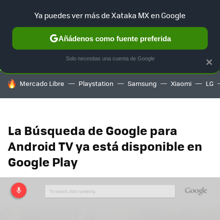
Ya puedes ver más de Xataka MX en Google
SELECCIÓN
GAMING
HOME
AUTO
TERRITORIO SAM
Añádenos como fuente preferida
Solo necesitas una cuenta de Google
×
HOY SE HABLA DE
Mercado Libre
Playstation
Samsung
Xiaomi
LG
La Búsqueda de Google para
Android TV ya está disponible en
Google Play