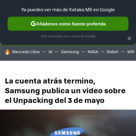
Ya puedes ver más de Xataka MX en Google
SELECCIÓN
GAMING
HOME
AUTO
TERRITORIO SAM
Añádenos como fuente preferida
Solo necesitas una cuenta de Google
×
HOY SE HABLA DE
Mercado Libre
IA
Samsung
NASA
Robot
Wifi
La cuenta atrás termino,
Samsung publica un video sobre
el Unpacking del 3 de mayo