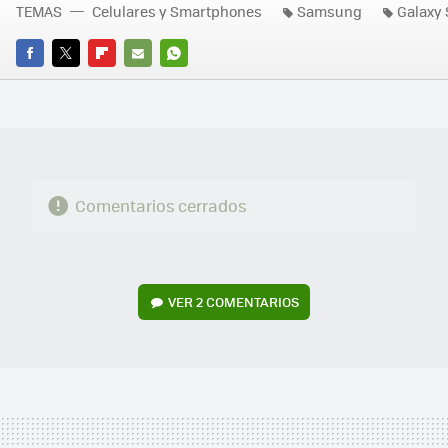
TEMAS
Celulares y Smartphones
Samsung
Galaxy S
FACEBOOK
TWITTER
FLIPBOARD
E-
WHATSAPP
MAIL
Comentarios cerrados
VER
2 COMENTARIOS