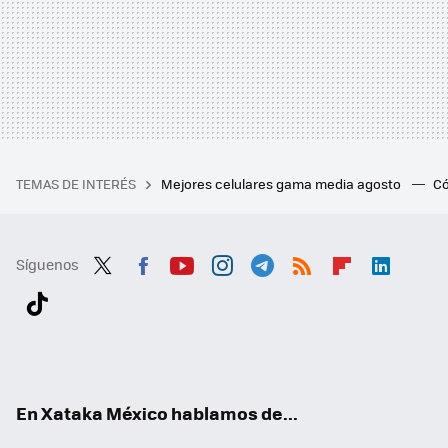
TEMAS DE INTERÉS
Mejores celulares gama media agosto
Có
Síguenos
Twit
Fac
You
Inst
Tele
RSS
Flip
Link
ter
ebo
tub
agr
gra
boa
edI
Tikt
ok
e
am
m
rd
n
ok
En Xataka México hablamos de...