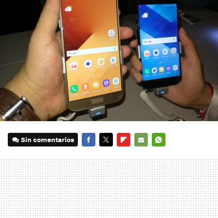
Sin comentarios
FACEBOOK
TWITTER
FLIPBOARD
E-
WHATSAPP
MAIL