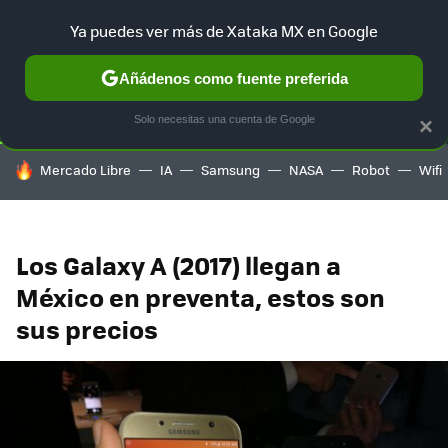
Ya puedes ver más de Xataka MX en Google
SELECCIÓN
GAMING
HOME
AUTO
TERRITORIO SAM
Añádenos como fuente preferida
Solo necesitas una cuenta de Google
×
HOY SE HABLA DE
Mercado Libre
IA
Samsung
NASA
Robot
Wifi
Los Galaxy A (2017) llegan a
México en preventa, estos son
sus precios