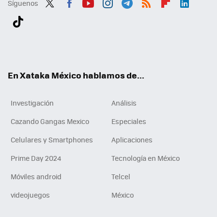
Síguenos
Twit
Fac
You
Inst
Tele
RSS
Flip
Link
ter
ebo
tub
agr
gra
boa
edI
Tikt
ok
e
am
m
rd
n
ok
En Xataka México hablamos de...
Investigación
Análisis
Cazando Gangas Mexico
Especiales
Celulares y Smartphones
Aplicaciones
Prime Day 2024
Tecnología en México
Móviles android
Telcel
videojuegos
México