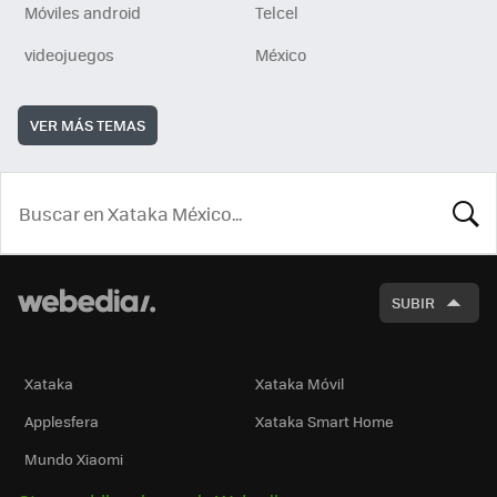
Móviles android
Telcel
videojuegos
México
VER MÁS TEMAS
BUSCA
SUBIR
Xataka
Xataka Móvil
Applesfera
Xataka Smart Home
Mundo Xiaomi