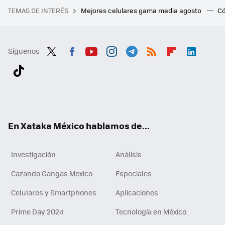
TEMAS DE INTERÉS
Mejores celulares gama media agosto
Có
Síguenos
Twit
Fac
You
Inst
Tele
RSS
Flip
Link
ter
ebo
tub
agr
gra
boa
edI
Tikt
ok
e
am
m
rd
n
ok
En Xataka México hablamos de...
Investigación
Análisis
Cazando Gangas Mexico
Especiales
Celulares y Smartphones
Aplicaciones
Prime Day 2024
Tecnología en México