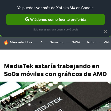
Ya puedes ver más de Xataka MX en Google
SELECCIÓN
GAMING
HOME
AUTO
TERRITORIO SAM
Añádenos como fuente preferida
Solo necesitas una cuenta de Google
×
HOY SE HABLA DE
Mercado Libre
IA
Samsung
NASA
Robot
Wifi
MediaTek estaría trabajando en
SoCs móviles con gráficos de AMD