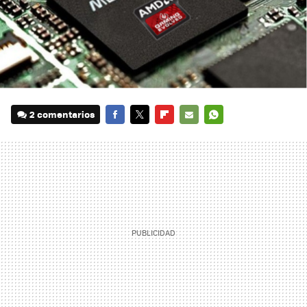
2 comentarios
FACEBOOK
TWITTER
FLIPBOARD
E-
WHATSAPP
MAIL