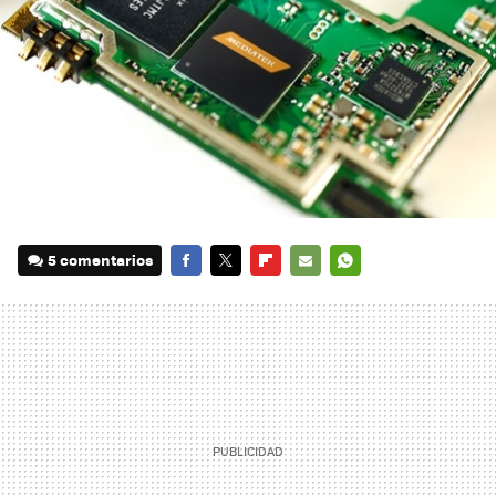
5 comentarios
FACEBOOK
TWITTER
FLIPBOARD
E-
WHATSAPP
MAIL