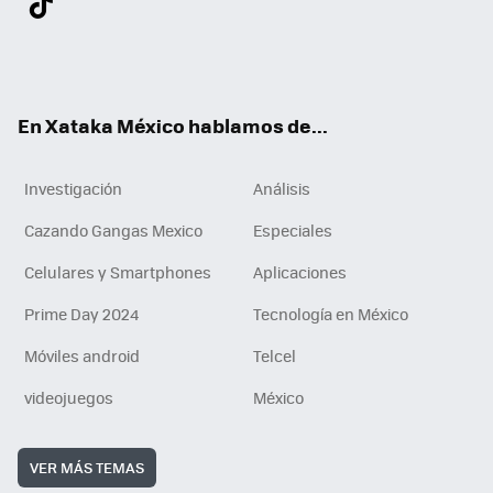
ter
ebo
tub
agr
gra
boa
edI
Tikt
ok
e
am
m
rd
n
ok
En Xataka México hablamos de...
Investigación
Análisis
Cazando Gangas Mexico
Especiales
Celulares y Smartphones
Aplicaciones
Prime Day 2024
Tecnología en México
Móviles android
Telcel
videojuegos
México
VER MÁS TEMAS