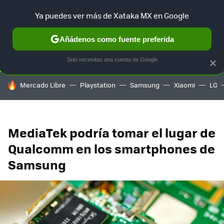
Ya puedes ver más de Xataka MX en Google
SELECCIÓN
GAMING
HOME
AUTO
TERRITORIO SAM
Añádenos como fuente preferida
Solo necesitas una cuenta de Google
×
HOY SE HABLA DE
Mercado Libre
Playstation
Samsung
Xiaomi
LG
MediaTek podría tomar el lugar de
Qualcomm en los smartphones de
Samsung