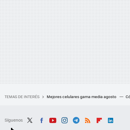
TEMAS DE INTERÉS
Mejores celulares gama media agosto
Có
Síguenos
Twit
Fac
You
Inst
Tele
RSS
Flip
Link