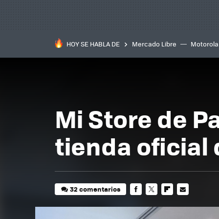
HOY SE HABLA DE
Mercado Libre
Motorola
Mi Store de P
tienda oficia
32 comentarios
FACEBOOK
TWITTER
FLIPBOARD
E-
MAIL