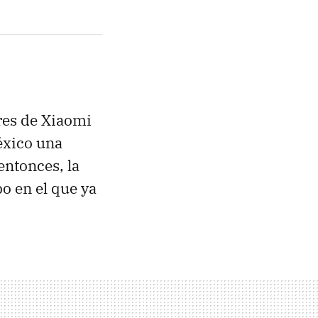
ores de Xiaomi
éxico una
entonces, la
po en el que ya