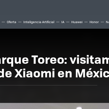
Oferta
Inteligencia Artificial
IA
Huawei
Honor
N
arque Toreo: visita
l de Xiaomi en Méxi