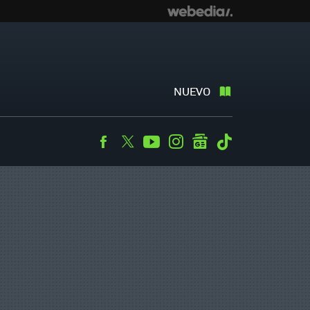
NUEVO
Facebook
Twitter
Youtube
Instagram
googlenews
Tiktok