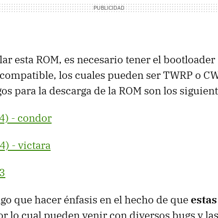
alar esta ROM, es necesario tener el bootloade
 compatible, los cuales pueden ser TWRP o C
s para la descarga de la ROM son los siguient
4) - condor
) - victara
n3
ngo que hacer énfasis en el hecho de que
esta
or lo cual pueden venir con diversos bugs y la