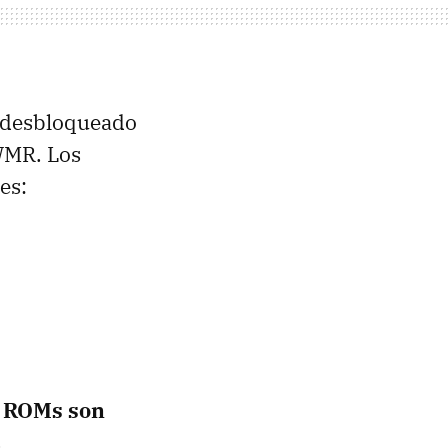
r desbloqueado
WMR. Los
es:
s ROMs son
s