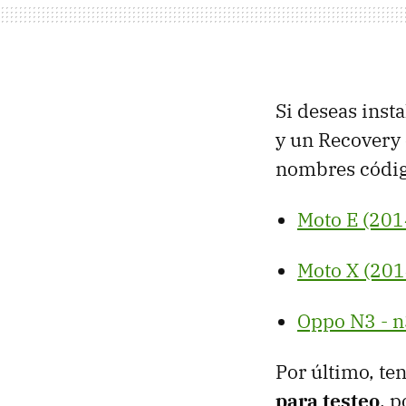
Si deseas inst
y un Recovery
nombres código
Moto E (201
Moto X (2014
Oppo N3 - 
Por último, te
para testeo
, p