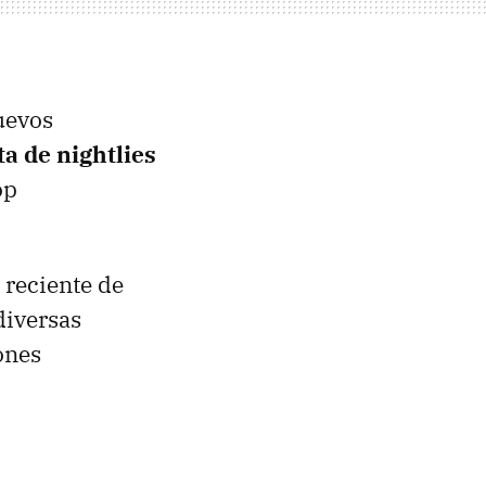
uevos
ta de nightlies
op
reciente de
diversas
ones