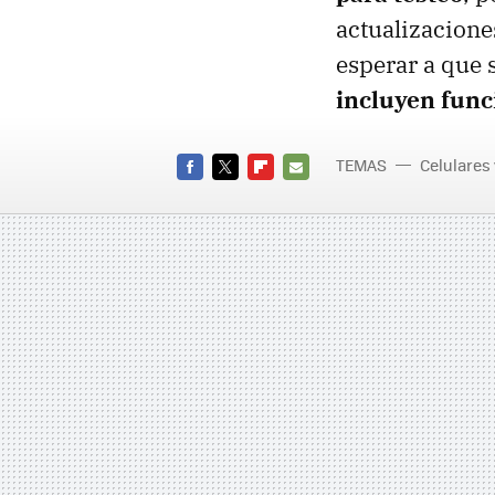
actualizacione
esperar a que 
incluyen func
TEMAS
Celulares
FACEBOOK
TWITTER
FLIPBOARD
E-
MAIL