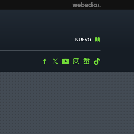
NUEVO
Facebook
Twitter
Youtube
Instagram
googlenews
Tiktok